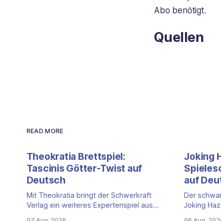
Abo benötigt.
Quellen
READ MORE
Theokratia Brettspiel:
Joking 
Tascinis Götter-Twist auf
Spiele
Deutsch
auf Deu
Mit Theokratia bringt der Schwerkraft
Der schwar
Verlag ein weiteres Expertenspiel aus
Joking Haz
der sogenannten T-Reihe von Daniele
eine deuts
07 Aug. 2026
06 Aug. 202