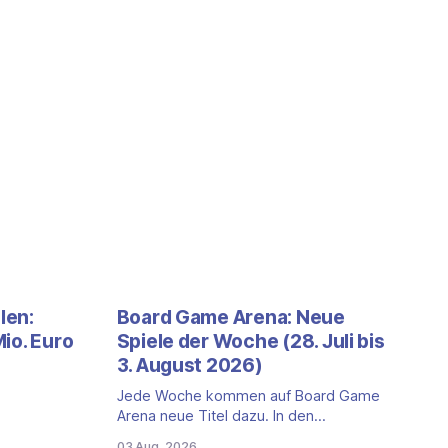
len:
Board Game Arena: Neue
io. Euro
Spiele der Woche (28. Juli bis
3. August 2026)
Jede Woche kommen auf Board Game
uartal
Arena neue Titel dazu. In den
utlich aus —
vergangenen sieben Tagen ist ein neuer
03 Aug. 2026