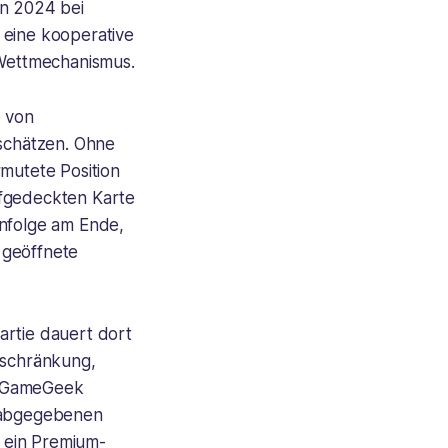
n 2024 bei
 eine kooperative
Wettmechanismus.
e von
nschätzen. Ohne
rmutete Position
ufgedeckten Karte
enfolge am Ende,
i geöffnete
artie dauert dort
eschränkung,
rdGameGeek
0 abgegebenen
d ein Premium-