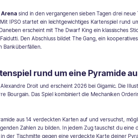
 Arena
sind in den vergangenen sieben Tagen drei neue T
it IPSO startet ein leichtgewichtiges Kartenspiel rund u
aneben erscheint mit The Dwarf King ein klassisches Stic
Faidutti. Den Abschluss bildet The Gang, ein kooperative
n Banküberfällen.
tenspiel rund um eine Pyramide a
lexandre Droit und erscheint 2026 bei Gigamic. Die Illus
rre Bourgain. Das Spiel kombiniert die Mechaniken Orderi
ramide aus 14 verdeckten Karten auf und versuchst, mögli
igenden Zahlen zu bilden. In jedem Zug tauschst du eine 
in der Tischmitte gegen eine verdeckte Karte deiner Pyra