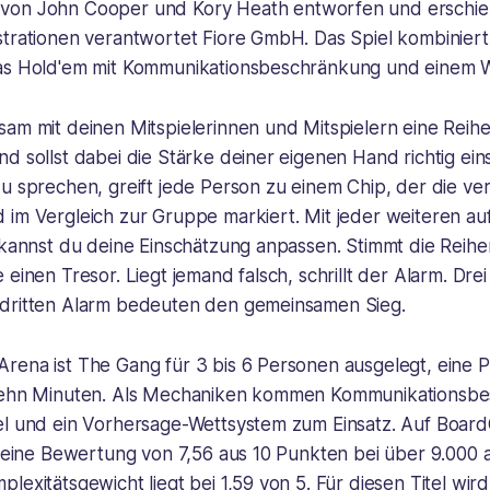
von John Cooper und Kory Heath entworfen und erschie
strationen verantwortet Fiore GmbH. Das Spiel kombiniert
xas Hold'em mit Kommunikationsbeschränkung und einem 
sam mit deinen Mitspielerinnen und Mitspielern eine Reih
d sollst dabei die Stärke deiner eigenen Hand richtig ei
u sprechen, greift jede Person zu einem Chip, der die ve
 im Vergleich zur Gruppe markiert. Mit jeder weiteren a
e kannst du deine Einschätzung anpassen. Stimmt die Reih
 einen Tresor. Liegt jemand falsch, schrillt der Alarm. Dre
dritten Alarm bedeuten den gemeinsamen Sieg.
rena ist The Gang für 3 bis 6 Personen ausgelegt, eine P
 zehn Minuten. Als Mechaniken kommen Kommunikationsb
el und ein Vorhersage-Wettsystem zum Einsatz. Auf Boa
el eine Bewertung von 7,56 aus 10 Punkten bei über 9.00
lexitätsgewicht liegt bei 1,59 von 5. Für diesen Titel wir