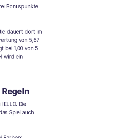
drei Bonuspunkte
ie dauert dort im
wertung von 5,67
t bei 1,00 von 5
l wird ein
n Regeln
 IELLO. Die
das Spiel auch
i Farben: