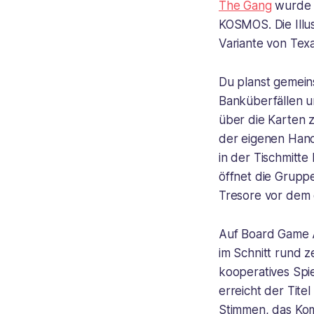
The Gang
wurde 
KOSMOS. Die Illu
Variante von Te
Du planst gemein
Banküberfällen un
über die Karten z
der eigenen Hand
in der Tischmitt
öffnet die Gruppe
Tresore vor dem 
Auf Board Game A
im Schnitt rund
kooperatives Spi
erreicht der Tit
Stimmen, das Komp