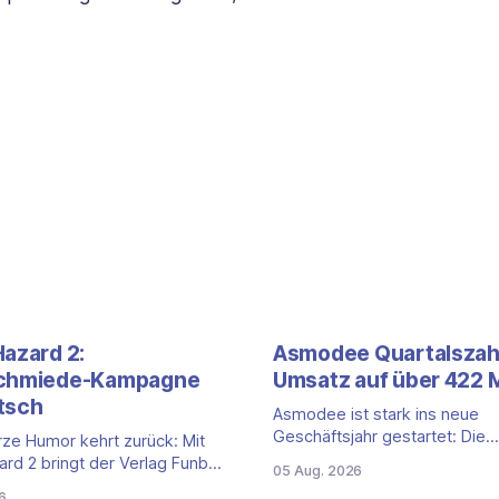
Hazard 2:
Asmodee Quartalszah
schmiede-Kampagne
Umsatz auf über 422 M
tsch
Asmodee ist stark ins neue
Geschäftsjahr gestartet: Die
ze Humor kehrt zurück: Mit
Quartalszahlen für das erste Q
ard 2 bringt der Verlag Funbot
05 Aug. 2026
(April bis Juni 2026) fallen de
chsprachige Fortsetzung des
6