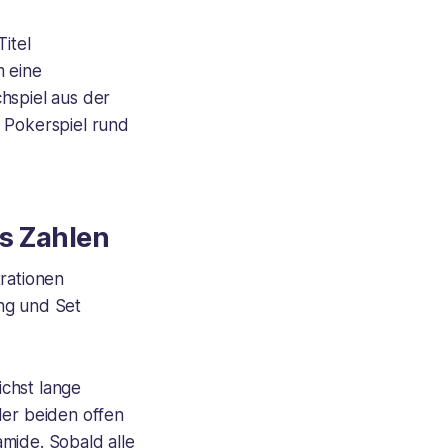
itel
m eine
hspiel aus der
s Pokerspiel rund
us Zahlen
trationen
ng und Set
chst lange
der beiden offen
mide. Sobald alle