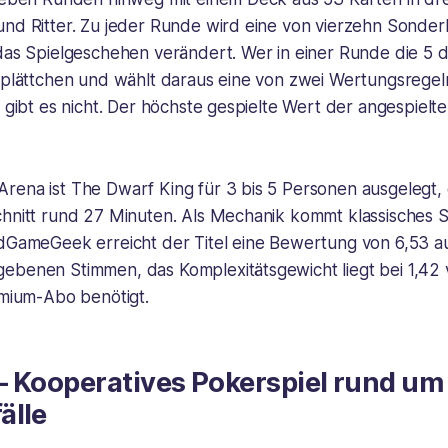
und Ritter. Zu jeder Runde wird eine von vierzehn Sonde
das Spielgeschehen verändert. Wer in einer Runde die 5 de
gsplättchen und wählt daraus eine von zwei Wertungsrege
f gibt es nicht. Der höchste gespielte Wert der angespiel
rena ist The Dwarf King für 3 bis 5 Personen ausgelegt, 
chnitt rund 27 Minuten. Als Mechanik kommt klassisches S
rdGameGeek erreicht der Titel eine Bewertung von 6,53 a
ebenen Stimmen, das Komplexitätsgewicht liegt bei 1,42 
emium-Abo benötigt.
– Kooperatives Pokerspiel rund um
älle