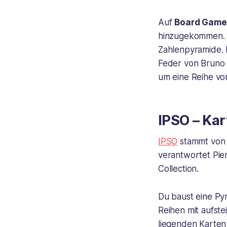
Auf
Board Game
hinzugekommen. M
Zahlenpyramide. D
Feder von Bruno 
um eine Reihe vo
IPSO – Kar
IPSO
stammt von A
verantwortet Pie
Collection.
Du baust eine Py
Reihen mit aufste
liegenden Karten 