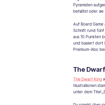
Pyramiden aufged
behältst oder sie
Auf Board Game Ar
Schnitt rund fün
aus 10 Punkten b
und basiert dort 
Premium-Abo ben
The Dwarf 
The Dwarf King
w
Illustrationen s
unter dem Titel 
Du spielst über 