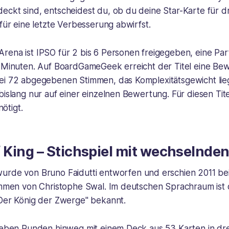
eckt sind, entscheidest du, ob du deine Star-Karte für 
 für eine letzte Verbesserung abwirfst.
ena ist IPSO für 2 bis 6 Personen freigegeben, eine Part
f Minuten. Auf BoardGameGeek erreicht der Titel eine Be
ei 72 abgegebenen Stimmen, das Komplexitätsgewicht lieg
bislang nur auf einer einzelnen Bewertung. Für diesen Tite
ötigt.
King – Stichspiel mit wechselnde
urde von Bruno Faidutti entworfen und erschien 2011 bei
tammen von Christophe Swal. Im deutschen Sprachraum ist 
„Der König der Zwerge" bekannt.
sieben Runden hinweg mit einem Deck aus 53 Karten in dre