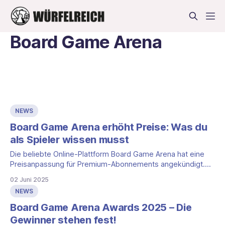
Board Game Arena
NEWS
Board Game Arena erhöht Preise: Was du
als Spieler wissen musst
Die beliebte Online-Plattform Board Game Arena hat eine
Preisanpassung für Premium-Abonnements angekündigt.
Wer gerne kostenlos Brettspiele spielen möchte, kann dies
02 Juni 2025
weiterhin tun - doch für Premium-Features wird es ab Juli
NEWS
2025 teurer. Was bedeutet das konkret für dich als Spieler?
Board Game Arena Preisänderung: Die wichtigsten Fakten
Board Game Arena Awards 2025 – Die
Ab
Gewinner stehen fest!