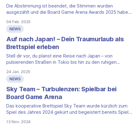
Die Abstimmung ist beendet, die Stimmen wurden
ausgezählt und die Board Game Arena Awards 2025 haben
ihre Sieger. Die Spieler-Community hat entschieden, welche
04 Feb. 2025
Titel aus dem Jahr 2024 besonders herausragten. Von
NEWS
anspruchsvollen Strategiespielen bis hin zu entspannten
Gelegenheitsspielen – hier sind die Gewinner der
Auf nach Japan! – Dein Traumurlaub als
wichtigsten Kategorien. Bestes 2-Spieler-Spiel:
Brettspiel erleben
Stell dir vor, du planst eine Reise nach Japan – von
pulsierenden Straßen in Tokio bis hin zu den ruhigen
Tempeln in Kyoto. Dabei entscheidest du, welche
24 Jan. 2025
Aktivitäten auf deiner Route stehen, und versuchst, das
NEWS
Beste aus deinem Aufenthalt herauszuholen. Mit dem
Brettspiel "Let's Go! to Japan"
Sky Team – Turbulenzen: Spielbar bei
Board Game Arena
Das kooperative Brettspiel Sky Team wurde kürzlich zum
Spiel des Jahres 2024 gekürt und begeistert bereits Spieler
weltweit. Noch bevor die Anerkennung offiziell war, sorgte
13 Nov. 2024
der Verlag Kosmos für eine spannende Neuigkeit: Die Mini-
Erweiterung „Turbulenzen“ wurde angekündigt und wird im
kommenden Jahr in deutscher Sprache veröffentlicht. Wer