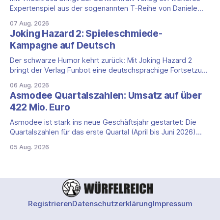
Expertenspiel aus der sogenannten T-Reihe von Daniele
Tascini auf Deutsch, jener Serie, zu der auch Teotihuacan,
07 Aug. 2026
Tekhenu und Tzolk'in gehören. Der Aufhänger ist ein
Joking Hazard 2: Spieleschmiede-
ungewöhnlicher Perspektivwechsel: Sie steuern nicht die
Kampagne auf Deutsch
eigene Zivilisation, sondern eine hochentwickelte
außerirdische Gottheit, die vier
Der schwarze Humor kehrt zurück: Mit Joking Hazard 2
bringt der Verlag Funbot eine deutschsprachige Fortsetzung
des Party-Kartenspiels von den Machern von Cyanide &
06 Aug. 2026
Happiness (Explosm) auf die Spieleschmiede. Wir ordnen
Asmodee Quartalszahlen: Umsatz auf über
ein, was die Kampagne unter dem Motto „Die fiesen
422 Mio. Euro
Comics sind zurück!" bietet und wo sie schweigt.
Asmodee ist stark ins neue Geschäftsjahr gestartet: Die
Quartalszahlen für das erste Quartal (April bis Juni 2026)
fallen deutlich aus — der Nettoumsatz kletterte um 20,9
05 Aug. 2026
Prozent auf 422,1 Millionen Euro. Getragen wird das
Wachstum weiter von den Sammelkartenspielen, doch
erstmals seit Monaten zeigt auch das klassische
Brettspielgeschäft wieder
Registrieren
Datenschutzerklärung
Impressum