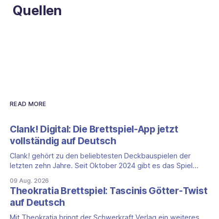
Quellen
READ MORE
Clank! Digital: Die Brettspiel-App jetzt
vollständig auf Deutsch
Clank! gehört zu den beliebtesten Deckbauspielen der
letzten zehn Jahre. Seit Oktober 2024 gibt es das Spiel
auch als vollständige App, und das mit einem klaren Vorteil
09 Aug. 2026
für die DACH-Region: Clank! Digital ist komplett auf Deutsch
Theokratia Brettspiel: Tascinis Götter-Twist
lokalisiert, Benutzeroberfläche, Sprachausgabe und
auf Deutsch
Untertitel inklusive. Was steckt hinter Clank!? Clank!: A
Deck-
Mit Theokratia bringt der Schwerkraft Verlag ein weiteres