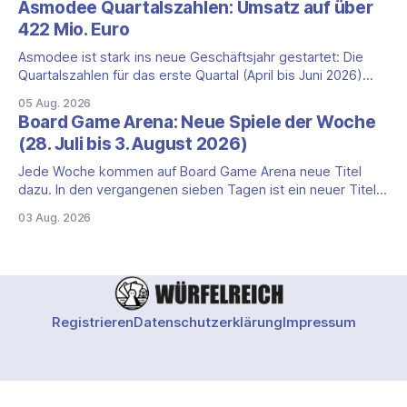
Asmodee Quartalszahlen: Umsatz auf über
ein, was die Kampagne unter dem Motto „Die fiesen
422 Mio. Euro
Comics sind zurück!" bietet und wo sie schweigt.
Asmodee ist stark ins neue Geschäftsjahr gestartet: Die
Quartalszahlen für das erste Quartal (April bis Juni 2026)
fallen deutlich aus — der Nettoumsatz kletterte um 20,9
05 Aug. 2026
Prozent auf 422,1 Millionen Euro. Getragen wird das
Board Game Arena: Neue Spiele der Woche
Wachstum weiter von den Sammelkartenspielen, doch
(28. Juli bis 3. August 2026)
erstmals seit Monaten zeigt auch das klassische
Brettspielgeschäft wieder
Jede Woche kommen auf Board Game Arena neue Titel
dazu. In den vergangenen sieben Tagen ist ein neuer Titel
auf der Plattform gestartet: die zweite Edition eines der
03 Aug. 2026
bekanntesten kooperativen Zombiespiele. Wir stellen dir
den Neuzugang mit seinen Eckdaten vor. Zombicide: 2nd
Edition: kooperatives Überleben gegen Zombiehorden Mit
Zombicide: 2nd
Registrieren
Datenschutzerklärung
Impressum