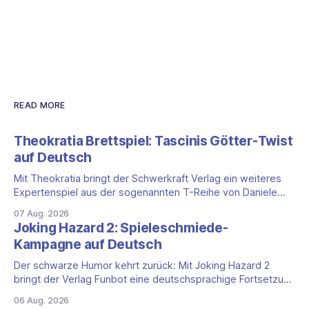
READ MORE
Theokratia Brettspiel: Tascinis Götter-Twist
auf Deutsch
Mit Theokratia bringt der Schwerkraft Verlag ein weiteres
Expertenspiel aus der sogenannten T-Reihe von Daniele
Tascini auf Deutsch, jener Serie, zu der auch Teotihuacan,
07 Aug. 2026
Tekhenu und Tzolk'in gehören. Der Aufhänger ist ein
Joking Hazard 2: Spieleschmiede-
ungewöhnlicher Perspektivwechsel: Sie steuern nicht die
Kampagne auf Deutsch
eigene Zivilisation, sondern eine hochentwickelte
außerirdische Gottheit, die vier
Der schwarze Humor kehrt zurück: Mit Joking Hazard 2
bringt der Verlag Funbot eine deutschsprachige Fortsetzung
des Party-Kartenspiels von den Machern von Cyanide &
06 Aug. 2026
Happiness (Explosm) auf die Spieleschmiede. Wir ordnen