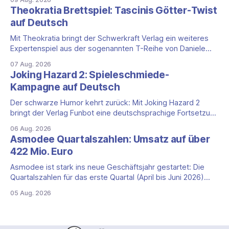
für die DACH-Region: Clank! Digital ist komplett auf Deutsch
Theokratia Brettspiel: Tascinis Götter-Twist
lokalisiert, Benutzeroberfläche, Sprachausgabe und
auf Deutsch
Untertitel inklusive. Was steckt hinter Clank!? Clank!: A
Deck-
Mit Theokratia bringt der Schwerkraft Verlag ein weiteres
Expertenspiel aus der sogenannten T-Reihe von Daniele
Tascini auf Deutsch, jener Serie, zu der auch Teotihuacan,
07 Aug. 2026
Tekhenu und Tzolk'in gehören. Der Aufhänger ist ein
Joking Hazard 2: Spieleschmiede-
ungewöhnlicher Perspektivwechsel: Sie steuern nicht die
Kampagne auf Deutsch
eigene Zivilisation, sondern eine hochentwickelte
außerirdische Gottheit, die vier
Der schwarze Humor kehrt zurück: Mit Joking Hazard 2
bringt der Verlag Funbot eine deutschsprachige Fortsetzung
des Party-Kartenspiels von den Machern von Cyanide &
06 Aug. 2026
Happiness (Explosm) auf die Spieleschmiede. Wir ordnen
Asmodee Quartalszahlen: Umsatz auf über
ein, was die Kampagne unter dem Motto „Die fiesen
422 Mio. Euro
Comics sind zurück!" bietet und wo sie schweigt.
Asmodee ist stark ins neue Geschäftsjahr gestartet: Die
Quartalszahlen für das erste Quartal (April bis Juni 2026)
fallen deutlich aus — der Nettoumsatz kletterte um 20,9
05 Aug. 2026
Prozent auf 422,1 Millionen Euro. Getragen wird das
Wachstum weiter von den Sammelkartenspielen, doch
erstmals seit Monaten zeigt auch das klassische
Brettspielgeschäft wieder