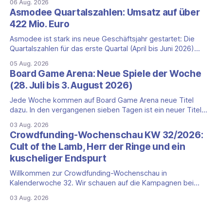
06 Aug. 2026
Happiness (Explosm) auf die Spieleschmiede. Wir ordnen
Asmodee Quartalszahlen: Umsatz auf über
ein, was die Kampagne unter dem Motto „Die fiesen
422 Mio. Euro
Comics sind zurück!" bietet und wo sie schweigt.
Asmodee ist stark ins neue Geschäftsjahr gestartet: Die
Quartalszahlen für das erste Quartal (April bis Juni 2026)
fallen deutlich aus — der Nettoumsatz kletterte um 20,9
05 Aug. 2026
Prozent auf 422,1 Millionen Euro. Getragen wird das
Board Game Arena: Neue Spiele der Woche
Wachstum weiter von den Sammelkartenspielen, doch
(28. Juli bis 3. August 2026)
erstmals seit Monaten zeigt auch das klassische
Brettspielgeschäft wieder
Jede Woche kommen auf Board Game Arena neue Titel
dazu. In den vergangenen sieben Tagen ist ein neuer Titel
auf der Plattform gestartet: die zweite Edition eines der
03 Aug. 2026
bekanntesten kooperativen Zombiespiele. Wir stellen dir
Crowdfunding-Wochenschau KW 32/2026:
den Neuzugang mit seinen Eckdaten vor. Zombicide: 2nd
Cult of the Lamb, Herr der Ringe und ein
Edition: kooperatives Überleben gegen Zombiehorden Mit
kuscheliger Endspurt
Zombicide: 2nd
Willkommen zur Crowdfunding-Wochenschau in
Kalenderwoche 32. Wir schauen auf die Kampagnen bei
Gamefound, Kickstarter und in der Spieleschmiede, die neu
03 Aug. 2026
gestartet sind, kurz vor dem Ende stehen oder aus anderen
Gründen einen Blick wert sind. Diese Woche dominieren