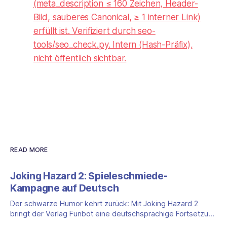
(meta_description ≤ 160 Zeichen, Header-
Bild, sauberes Canonical, ≥ 1 interner Link)
erfüllt ist. Verifiziert durch seo-
tools/seo_check.py. Intern (Hash-Präfix),
nicht öffentlich sichtbar.
READ MORE
Joking Hazard 2: Spieleschmiede-
Kampagne auf Deutsch
Der schwarze Humor kehrt zurück: Mit Joking Hazard 2
bringt der Verlag Funbot eine deutschsprachige Fortsetzung
des Party-Kartenspiels von den Machern von Cyanide &