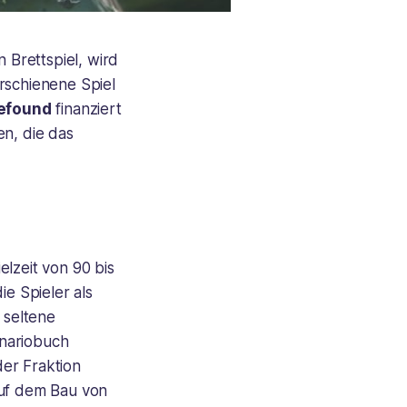
 Brettspiel, wird
rschienene Spiel
efound
finanziert
en, die das
ielzeit von 90 bis
e Spieler als
 seltene
enariobuch
er Fraktion
auf dem Bau von