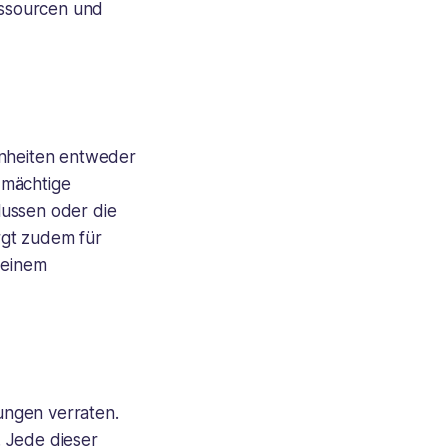
essourcen und
inheiten entweder
 mächtige
lussen oder die
rgt zudem für
 einem
ungen verraten.
. Jede dieser