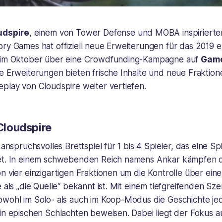
udspire
, einem von Tower Defense und MOBA inspirierten
ry Games hat offiziell neue Erweiterungen für das 2019 e
e im Oktober über eine Crowdfunding-Kampagne auf
Gam
e Erweiterungen bieten frische Inhalte und neue Fraktion
play von Cloudspire weiter vertiefen.
 Cloudspire
 anspruchsvolles Brettspiel für 1 bis 4 Spieler, das eine Sp
et. In einem schwebenden Reich namens Ankar kämpfen di
n vier einzigartigen Fraktionen um die Kontrolle über eine
e als „die Quelle“ bekannt ist. Mit einem tiefgreifenden Sz
owohl im Solo- als auch im Koop-Modus die Geschichte jed
 in epischen Schlachten beweisen. Dabei liegt der Fokus 