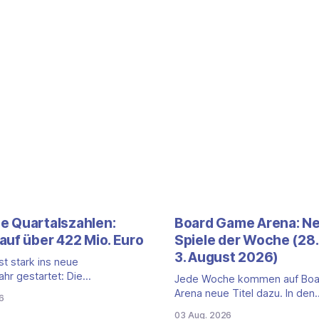
 Quartalszahlen:
Board Game Arena: N
auf über 422 Mio. Euro
Spiele der Woche (28. 
3. August 2026)
t stark ins neue
ahr gestartet: Die
Jede Woche kommen auf Bo
len für das erste Quartal
Arena neue Titel dazu. In den
6
Juni 2026) fallen deutlich aus —
vergangenen sieben Tagen ist
03 Aug. 2026