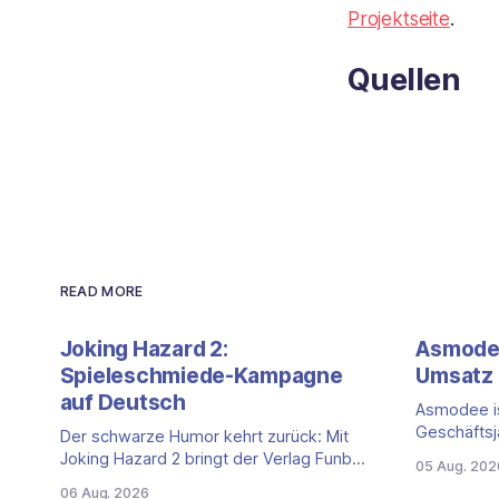
Projektseite
.
Quellen
READ MORE
Joking Hazard 2:
Asmodee
Spieleschmiede-Kampagne
Umsatz 
auf Deutsch
Asmodee is
Geschäftsj
Der schwarze Humor kehrt zurück: Mit
Quartalszah
Joking Hazard 2 bringt der Verlag Funbot
05 Aug. 202
(April bis 
eine deutschsprachige Fortsetzung des
06 Aug. 2026