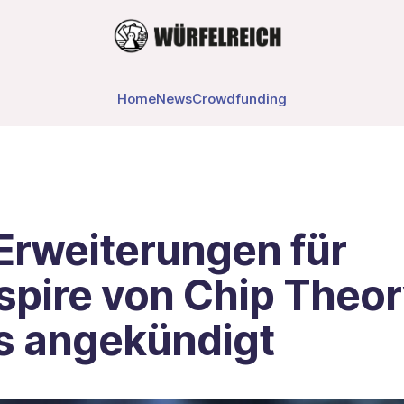
Home
News
Crowdfunding
Erweiterungen für
spire von Chip Theo
 angekündigt