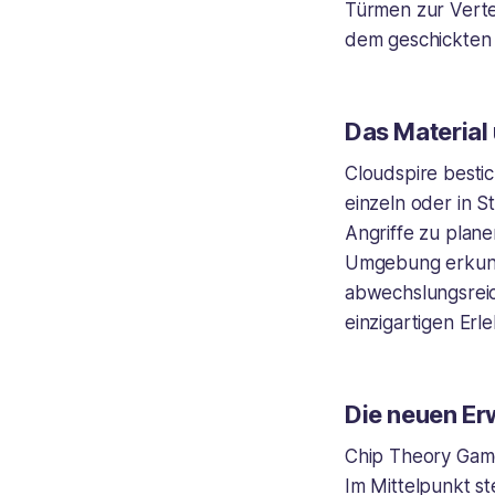
Türmen zur Verte
dem geschickten
Das Material
Cloudspire besti
einzeln oder in 
Angriffe zu plan
Umgebung erkunde
abwechslungsrei
einzigartigen Erl
Die neuen Er
Chip Theory Game
Im Mittelpunkt s