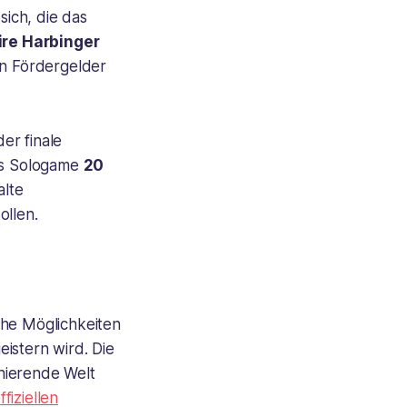
sich, die das
re Harbinger
n Fördergelder
der finale
as Sologame
20
alte
llen.
che Möglichkeiten
istern wird. Die
zinierende Welt
ffiziellen