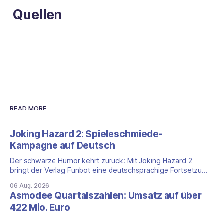
Quellen
READ MORE
Joking Hazard 2: Spieleschmiede-
Kampagne auf Deutsch
Der schwarze Humor kehrt zurück: Mit Joking Hazard 2
bringt der Verlag Funbot eine deutschsprachige Fortsetzung
des Party-Kartenspiels von den Machern von Cyanide &
06 Aug. 2026
Happiness (Explosm) auf die Spieleschmiede. Wir ordnen
Asmodee Quartalszahlen: Umsatz auf über
ein, was die Kampagne unter dem Motto „Die fiesen
422 Mio. Euro
Comics sind zurück!" bietet und wo sie schweigt.