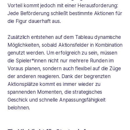
Vorteil kommt jedoch mit einer Herausforderung:
Jede Beförderung schließt bestimmte Aktionen für
die Figur dauerhaft aus.
Zusätzlich entstehen auf dem Tableau dynamische
Möglichkeiten, sobald Aktionsfelder in Kombination
genutzt werden. Um erfolgreich zu sein, müssen
die Spieler*innen nicht nur mehrere Runden im
Voraus planen, sondern auch flexibel auf die Züge
der anderen reagieren. Dank der begrenzten
Aktionsplätze kommt es immer wieder zu
spannenden Momenten, die strategisches
Geschick und schnelle Anpassungsfähigkeit
belohnen.