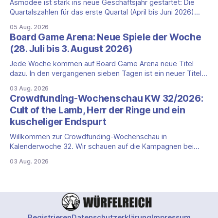
Asmodee ist stark ins neue Geschäftsjahr gestartet: Die
Quartalszahlen für das erste Quartal (April bis Juni 2026)
fallen deutlich aus — der Nettoumsatz kletterte um 20,9
05 Aug. 2026
Prozent auf 422,1 Millionen Euro. Getragen wird das
Board Game Arena: Neue Spiele der Woche
Wachstum weiter von den Sammelkartenspielen, doch
(28. Juli bis 3. August 2026)
erstmals seit Monaten zeigt auch das klassische
Brettspielgeschäft wieder
Jede Woche kommen auf Board Game Arena neue Titel
dazu. In den vergangenen sieben Tagen ist ein neuer Titel
auf der Plattform gestartet: die zweite Edition eines der
03 Aug. 2026
bekanntesten kooperativen Zombiespiele. Wir stellen dir
Crowdfunding-Wochenschau KW 32/2026:
den Neuzugang mit seinen Eckdaten vor. Zombicide: 2nd
Cult of the Lamb, Herr der Ringe und ein
Edition: kooperatives Überleben gegen Zombiehorden Mit
kuscheliger Endspurt
Zombicide: 2nd
Willkommen zur Crowdfunding-Wochenschau in
Kalenderwoche 32. Wir schauen auf die Kampagnen bei
Gamefound, Kickstarter und in der Spieleschmiede, die neu
03 Aug. 2026
gestartet sind, kurz vor dem Ende stehen oder aus anderen
Gründen einen Blick wert sind. Diese Woche dominieren
zwei Marken mit Millionenbeträgen, dazu kommt ein
deutlich kleinerer Endspurt. Cult
Registrieren
Datenschutzerklärung
Impressum