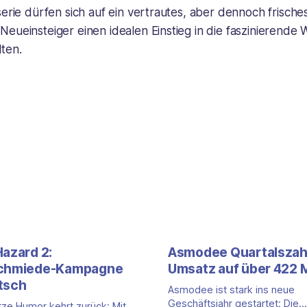
serie dürfen sich auf ein vertrautes, aber dennoch frische
eueinsteiger einen idealen Einstieg in die faszinierende 
ten.
Hazard 2:
Asmodee Quartalszah
schmiede-Kampagne
Umsatz auf über 422 M
tsch
Asmodee ist stark ins neue
Geschäftsjahr gestartet: Die
ze Humor kehrt zurück: Mit