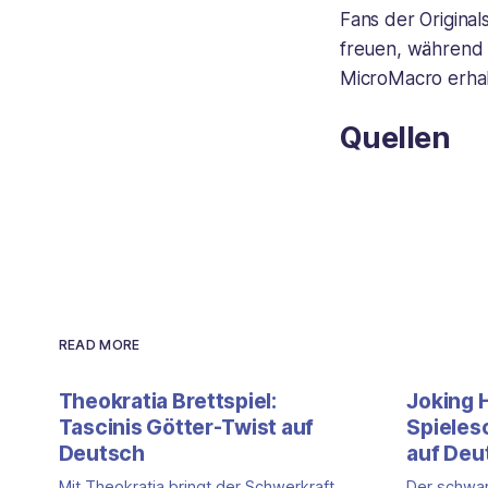
Fans der Original
freuen, während N
MicroMacro erhal
Quellen
READ MORE
Theokratia Brettspiel:
Joking 
Tascinis Götter-Twist auf
Spiele
Deutsch
auf Deu
Mit Theokratia bringt der Schwerkraft
Der schwar