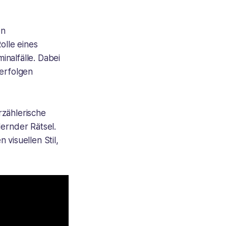
en
olle eines
inalfälle. Dabei
verfolgen
rzählerische
dernder Rätsel.
visuellen Stil,