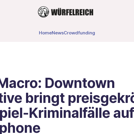
Home
News
Crowdfunding
Macro: Downtown
ive bringt preisgekr
piel-Kriminalfälle au
phone