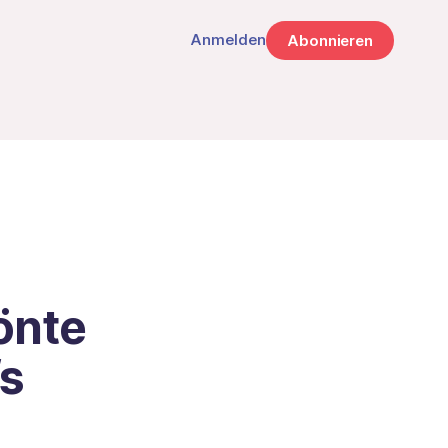
Anmelden
Abonnieren
önte
fs