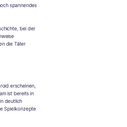
ennoch spannendes
chichte, bei der
nweise
en die Täter
roid erscheinen,
 ist bereits in
in deutlich
ge Spielkonzepte