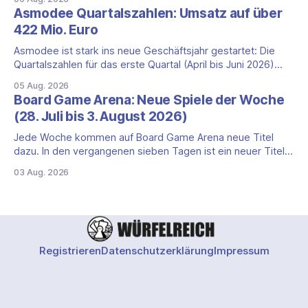
Happiness (Explosm) auf die Spieleschmiede. Wir ordnen
Asmodee Quartalszahlen: Umsatz auf über
ein, was die Kampagne unter dem Motto „Die fiesen
422 Mio. Euro
Comics sind zurück!" bietet und wo sie schweigt.
Asmodee ist stark ins neue Geschäftsjahr gestartet: Die
Quartalszahlen für das erste Quartal (April bis Juni 2026)
fallen deutlich aus — der Nettoumsatz kletterte um 20,9
05 Aug. 2026
Prozent auf 422,1 Millionen Euro. Getragen wird das
Board Game Arena: Neue Spiele der Woche
Wachstum weiter von den Sammelkartenspielen, doch
(28. Juli bis 3. August 2026)
erstmals seit Monaten zeigt auch das klassische
Brettspielgeschäft wieder
Jede Woche kommen auf Board Game Arena neue Titel
dazu. In den vergangenen sieben Tagen ist ein neuer Titel
auf der Plattform gestartet: die zweite Edition eines der
03 Aug. 2026
bekanntesten kooperativen Zombiespiele. Wir stellen dir
den Neuzugang mit seinen Eckdaten vor. Zombicide: 2nd
Edition: kooperatives Überleben gegen Zombiehorden Mit
Zombicide: 2nd
Registrieren
Datenschutzerklärung
Impressum