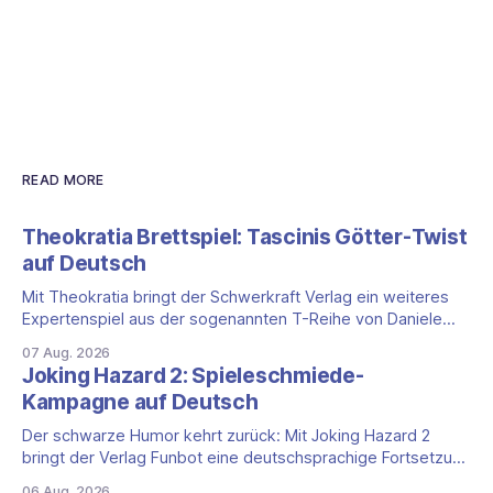
READ MORE
Theokratia Brettspiel: Tascinis Götter-Twist
auf Deutsch
Mit Theokratia bringt der Schwerkraft Verlag ein weiteres
Expertenspiel aus der sogenannten T-Reihe von Daniele
Tascini auf Deutsch, jener Serie, zu der auch Teotihuacan,
07 Aug. 2026
Tekhenu und Tzolk'in gehören. Der Aufhänger ist ein
Joking Hazard 2: Spieleschmiede-
ungewöhnlicher Perspektivwechsel: Sie steuern nicht die
Kampagne auf Deutsch
eigene Zivilisation, sondern eine hochentwickelte
außerirdische Gottheit, die vier
Der schwarze Humor kehrt zurück: Mit Joking Hazard 2
bringt der Verlag Funbot eine deutschsprachige Fortsetzung
des Party-Kartenspiels von den Machern von Cyanide &
06 Aug. 2026