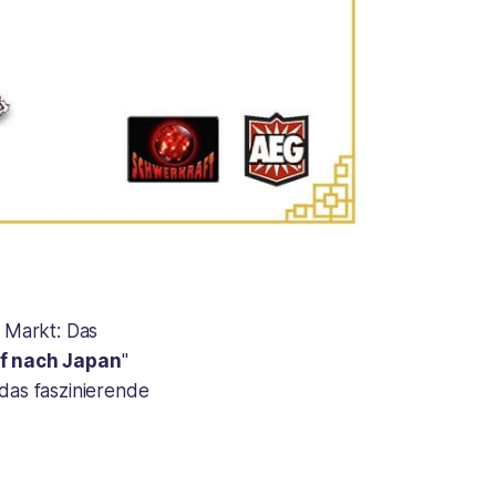
 Markt: Das
f nach Japan
"
 das faszinierende