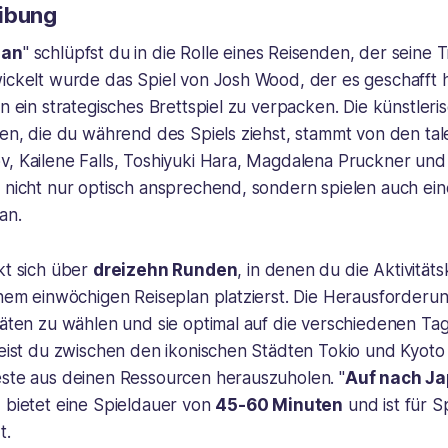
ibung
pan
" schlüpfst du in die Rolle eines Reisenden, der seine
ickelt wurde das Spiel von Josh Wood, der es geschafft h
in ein strategisches Brettspiel zu verpacken. Die künstler
ten, die du während des Spiels ziehst, stammt von den tal
v, Kailene Falls, Toshiyuki Hara, Magdalena Pruckner und
 nicht nur optisch ansprechend, sondern spielen auch ein
an.
kt sich über
dreizehn Runden
, in denen du die Aktivität
inem einwöchigen Reiseplan platzierst. Die Herausforderun
täten zu wählen und sie optimal auf die verschiedenen Ta
reist du zwischen den ikonischen Städten Tokio und Kyoto
este aus deinen Ressourcen herauszuholen. "
Auf nach J
 bietet eine Spieldauer von
45-60 Minuten
und ist für S
t.