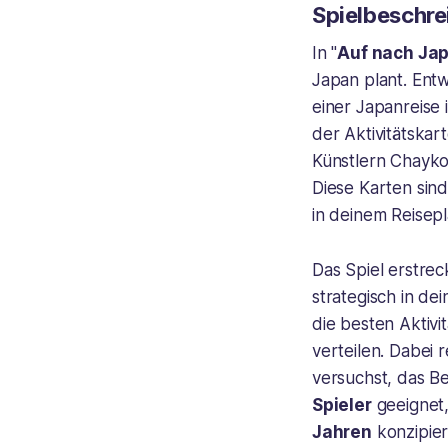
Spielbeschre
In "
Auf nach Ja
Japan plant. Entw
einer Japanreise 
der Aktivitätskar
Künstlern Chayko
Diese Karten sind
in deinem Reisepl
Das Spiel erstrec
strategisch in de
die besten Aktivi
verteilen. Dabei 
versuchst, das B
Spieler
geeignet,
Jahren
konzipier