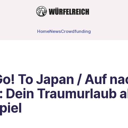
Home
News
Crowdfunding
Go! To Japan / Auf na
: Dein Traumurlaub a
piel