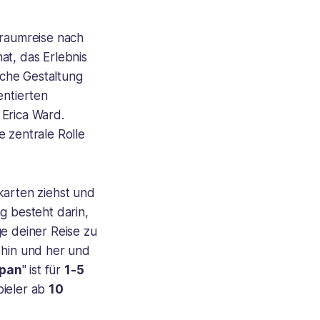
 Traumreise nach
at, das Erlebnis
ische Gestaltung
entierten
 Erica Ward.
e zentrale Rolle
skarten ziehst und
g besteht darin,
ge deiner Reise zu
 hin und her und
apan
" ist für
1-5
pieler ab
10