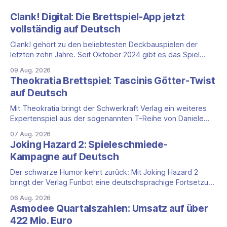
Clank! Digital: Die Brettspiel-App jetzt
vollständig auf Deutsch
Clank! gehört zu den beliebtesten Deckbauspielen der
letzten zehn Jahre. Seit Oktober 2024 gibt es das Spiel
auch als vollständige App, und das mit einem klaren Vorteil
09 Aug. 2026
für die DACH-Region: Clank! Digital ist komplett auf Deutsch
Theokratia Brettspiel: Tascinis Götter-Twist
lokalisiert, Benutzeroberfläche, Sprachausgabe und
auf Deutsch
Untertitel inklusive. Was steckt hinter Clank!? Clank!: A
Deck-
Mit Theokratia bringt der Schwerkraft Verlag ein weiteres
Expertenspiel aus der sogenannten T-Reihe von Daniele
Tascini auf Deutsch, jener Serie, zu der auch Teotihuacan,
07 Aug. 2026
Tekhenu und Tzolk'in gehören. Der Aufhänger ist ein
Joking Hazard 2: Spieleschmiede-
ungewöhnlicher Perspektivwechsel: Sie steuern nicht die
Kampagne auf Deutsch
eigene Zivilisation, sondern eine hochentwickelte
außerirdische Gottheit, die vier
Der schwarze Humor kehrt zurück: Mit Joking Hazard 2
bringt der Verlag Funbot eine deutschsprachige Fortsetzung
des Party-Kartenspiels von den Machern von Cyanide &
06 Aug. 2026
Happiness (Explosm) auf die Spieleschmiede. Wir ordnen
Asmodee Quartalszahlen: Umsatz auf über
ein, was die Kampagne unter dem Motto „Die fiesen
422 Mio. Euro
Comics sind zurück!" bietet und wo sie schweigt.