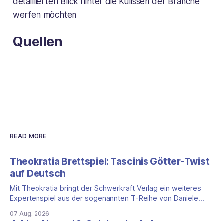
detaillierten Blick hinter die Kulissen der Branche
werfen möchten
Quellen
READ MORE
Theokratia Brettspiel: Tascinis Götter-Twist
auf Deutsch
Mit Theokratia bringt der Schwerkraft Verlag ein weiteres
Expertenspiel aus der sogenannten T-Reihe von Daniele
Tascini auf Deutsch, jener Serie, zu der auch Teotihuacan,
07 Aug. 2026
Tekhenu und Tzolk'in gehören. Der Aufhänger ist ein