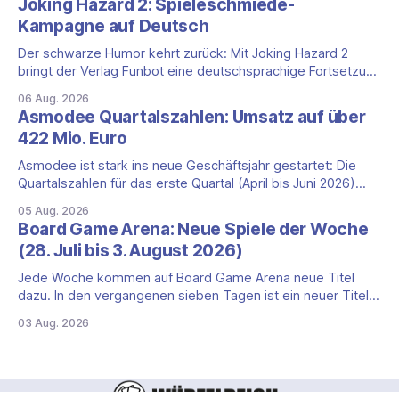
Joking Hazard 2: Spieleschmiede-
ungewöhnlicher Perspektivwechsel: Sie steuern nicht die
Kampagne auf Deutsch
eigene Zivilisation, sondern eine hochentwickelte
außerirdische Gottheit, die vier
Der schwarze Humor kehrt zurück: Mit Joking Hazard 2
bringt der Verlag Funbot eine deutschsprachige Fortsetzung
des Party-Kartenspiels von den Machern von Cyanide &
06 Aug. 2026
Happiness (Explosm) auf die Spieleschmiede. Wir ordnen
Asmodee Quartalszahlen: Umsatz auf über
ein, was die Kampagne unter dem Motto „Die fiesen
422 Mio. Euro
Comics sind zurück!" bietet und wo sie schweigt.
Asmodee ist stark ins neue Geschäftsjahr gestartet: Die
Quartalszahlen für das erste Quartal (April bis Juni 2026)
fallen deutlich aus — der Nettoumsatz kletterte um 20,9
05 Aug. 2026
Prozent auf 422,1 Millionen Euro. Getragen wird das
Board Game Arena: Neue Spiele der Woche
Wachstum weiter von den Sammelkartenspielen, doch
(28. Juli bis 3. August 2026)
erstmals seit Monaten zeigt auch das klassische
Brettspielgeschäft wieder
Jede Woche kommen auf Board Game Arena neue Titel
dazu. In den vergangenen sieben Tagen ist ein neuer Titel
auf der Plattform gestartet: die zweite Edition eines der
03 Aug. 2026
bekanntesten kooperativen Zombiespiele. Wir stellen dir
den Neuzugang mit seinen Eckdaten vor. Zombicide: 2nd
Edition: kooperatives Überleben gegen Zombiehorden Mit
Zombicide: 2nd