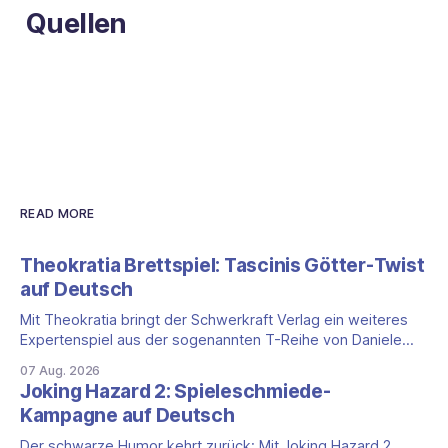
Quellen
READ MORE
Theokratia Brettspiel: Tascinis Götter-Twist
auf Deutsch
Mit Theokratia bringt der Schwerkraft Verlag ein weiteres
Expertenspiel aus der sogenannten T-Reihe von Daniele
Tascini auf Deutsch, jener Serie, zu der auch Teotihuacan,
07 Aug. 2026
Tekhenu und Tzolk'in gehören. Der Aufhänger ist ein
Joking Hazard 2: Spieleschmiede-
ungewöhnlicher Perspektivwechsel: Sie steuern nicht die
Kampagne auf Deutsch
eigene Zivilisation, sondern eine hochentwickelte
außerirdische Gottheit, die vier
Der schwarze Humor kehrt zurück: Mit Joking Hazard 2