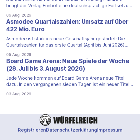
bringt der Verlag Funbot eine deutschsprachige Fortsetzung
des Party-Kartenspiels von den Machern von Cyanide &
06 Aug. 2026
Happiness (Explosm) auf die Spieleschmiede. Wir ordnen
Asmodee Quartalszahlen: Umsatz auf über
ein, was die Kampagne unter dem Motto „Die fiesen
422 Mio. Euro
Comics sind zurück!" bietet und wo sie schweigt.
Asmodee ist stark ins neue Geschäftsjahr gestartet: Die
Quartalszahlen für das erste Quartal (April bis Juni 2026)
fallen deutlich aus — der Nettoumsatz kletterte um 20,9
05 Aug. 2026
Prozent auf 422,1 Millionen Euro. Getragen wird das
Board Game Arena: Neue Spiele der Woche
Wachstum weiter von den Sammelkartenspielen, doch
(28. Juli bis 3. August 2026)
erstmals seit Monaten zeigt auch das klassische
Brettspielgeschäft wieder
Jede Woche kommen auf Board Game Arena neue Titel
dazu. In den vergangenen sieben Tagen ist ein neuer Titel
auf der Plattform gestartet: die zweite Edition eines der
03 Aug. 2026
bekanntesten kooperativen Zombiespiele. Wir stellen dir
den Neuzugang mit seinen Eckdaten vor. Zombicide: 2nd
Edition: kooperatives Überleben gegen Zombiehorden Mit
Zombicide: 2nd
Registrieren
Datenschutzerklärung
Impressum