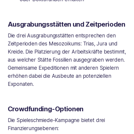
Ausgrabungsstätten und Zeitperioden
Die drei Ausgrabungsstätten entsprechen den
Zeitperioden des Mesozoikums: Trias, Jura und
Kreide. Die Platzierung der Arbeitskräfte bestimmt,
aus welcher Stätte Fossilien ausgegraben werden.
Gemeinsame Expeditionen mit anderen Spielern
erhöhen dabei die Ausbeute an potenziellen
Exponaten.
Crowdfunding-Optionen
Die Spieleschmiede-Kampagne bietet drei
Finanzierungsebenen: