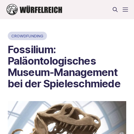
CROWDFUNDING
Fossilium:
Paläontologisches
Museum-Management
bei der Spieleschmiede