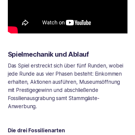
Spielmechanik und Ablauf
Das Spiel erstreckt sich über fünf Runden, wobei
jede Runde aus vier Phasen besteht: Einkommen
erhalten, Aktionen ausführen, Museumsöffnung
mit Prestigegewinn und abschließende
Fossilienausgrabung samt Stammgäste-
Anwerbung.
Die drei Fossilienarten