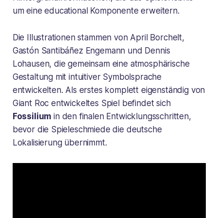
um eine educational Komponente erweitern.
Die Illustrationen stammen von April Borchelt,
Gastón Santibáñez Engemann und Dennis
Lohausen, die gemeinsam eine atmosphärische
Gestaltung mit intuitiver Symbolsprache
entwickelten. Als erstes komplett eigenständig von
Giant Roc entwickeltes Spiel befindet sich
Fossilium
in den finalen Entwicklungsschritten,
bevor die Spieleschmiede die deutsche
Lokalisierung übernimmt.