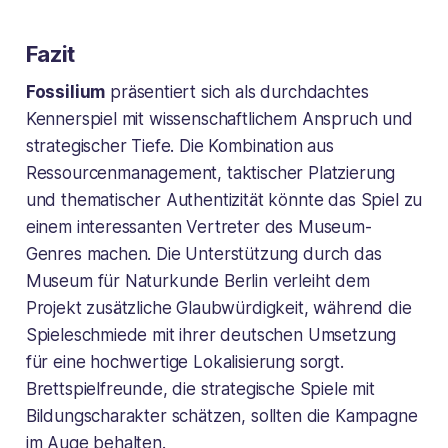
Fazit
Fossilium
präsentiert sich als durchdachtes
Kennerspiel mit wissenschaftlichem Anspruch und
strategischer Tiefe. Die Kombination aus
Ressourcenmanagement, taktischer Platzierung
und thematischer Authentizität könnte das Spiel zu
einem interessanten Vertreter des Museum-
Genres machen. Die Unterstützung durch das
Museum für Naturkunde Berlin verleiht dem
Projekt zusätzliche Glaubwürdigkeit, während die
Spieleschmiede mit ihrer deutschen Umsetzung
für eine hochwertige Lokalisierung sorgt.
Brettspielfreunde, die strategische Spiele mit
Bildungscharakter schätzen, sollten die Kampagne
im Auge behalten.