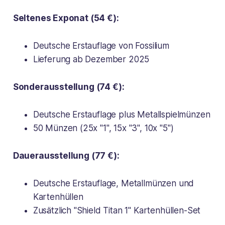
Seltenes Exponat (54 €):
Deutsche Erstauflage von Fossilium
Lieferung ab Dezember 2025
Sonderausstellung (74 €):
Deutsche Erstauflage plus Metallspielmünzen
50 Münzen (25x "1", 15x "3", 10x "5")
Dauerausstellung (77 €):
Deutsche Erstauflage, Metallmünzen und
Kartenhüllen
Zusätzlich "Shield Titan 1" Kartenhüllen-Set