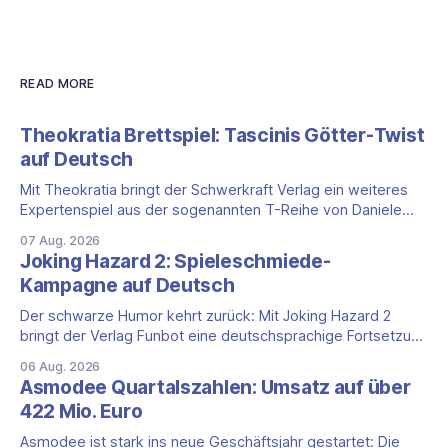
READ MORE
Theokratia Brettspiel: Tascinis Götter-Twist
auf Deutsch
Mit Theokratia bringt der Schwerkraft Verlag ein weiteres
Expertenspiel aus der sogenannten T-Reihe von Daniele
Tascini auf Deutsch, jener Serie, zu der auch Teotihuacan,
07 Aug. 2026
Tekhenu und Tzolk'in gehören. Der Aufhänger ist ein
Joking Hazard 2: Spieleschmiede-
ungewöhnlicher Perspektivwechsel: Sie steuern nicht die
Kampagne auf Deutsch
eigene Zivilisation, sondern eine hochentwickelte
außerirdische Gottheit, die vier
Der schwarze Humor kehrt zurück: Mit Joking Hazard 2
bringt der Verlag Funbot eine deutschsprachige Fortsetzung
des Party-Kartenspiels von den Machern von Cyanide &
06 Aug. 2026
Happiness (Explosm) auf die Spieleschmiede. Wir ordnen
Asmodee Quartalszahlen: Umsatz auf über
ein, was die Kampagne unter dem Motto „Die fiesen
422 Mio. Euro
Comics sind zurück!" bietet und wo sie schweigt.
Asmodee ist stark ins neue Geschäftsjahr gestartet: Die