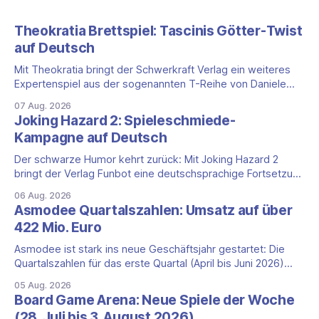
Theokratia Brettspiel: Tascinis Götter-Twist
auf Deutsch
Mit Theokratia bringt der Schwerkraft Verlag ein weiteres
Expertenspiel aus der sogenannten T-Reihe von Daniele
Tascini auf Deutsch, jener Serie, zu der auch Teotihuacan,
07 Aug. 2026
Tekhenu und Tzolk'in gehören. Der Aufhänger ist ein
Joking Hazard 2: Spieleschmiede-
ungewöhnlicher Perspektivwechsel: Sie steuern nicht die
Kampagne auf Deutsch
eigene Zivilisation, sondern eine hochentwickelte
außerirdische Gottheit, die vier
Der schwarze Humor kehrt zurück: Mit Joking Hazard 2
bringt der Verlag Funbot eine deutschsprachige Fortsetzung
des Party-Kartenspiels von den Machern von Cyanide &
06 Aug. 2026
Happiness (Explosm) auf die Spieleschmiede. Wir ordnen
Asmodee Quartalszahlen: Umsatz auf über
ein, was die Kampagne unter dem Motto „Die fiesen
422 Mio. Euro
Comics sind zurück!" bietet und wo sie schweigt.
Asmodee ist stark ins neue Geschäftsjahr gestartet: Die
Quartalszahlen für das erste Quartal (April bis Juni 2026)
fallen deutlich aus — der Nettoumsatz kletterte um 20,9
05 Aug. 2026
Prozent auf 422,1 Millionen Euro. Getragen wird das
Board Game Arena: Neue Spiele der Woche
Wachstum weiter von den Sammelkartenspielen, doch
(28. Juli bis 3. August 2026)