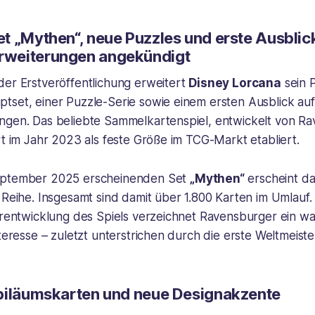
t „Mythen“, neue Puzzles und erste Ausblic
weiterungen angekündigt
der Erstveröffentlichung erweitert
Disney Lorcana
sein P
tset, einer Puzzle-Serie sowie einem ersten Ausblick auf
ngen. Das beliebte Sammelkartenspiel, entwickelt von Ra
rt im Jahr 2023 als feste Größe im TCG-Markt etabliert.
eptember 2025 erscheinenden Set
„Mythen“
erscheint da
 Reihe. Insgesamt sind damit über 1.800 Karten im Umlauf. 
terentwicklung des Spiels verzeichnet Ravensburger ein 
nteresse – zuletzt unterstrichen durch die erste Weltmeiste
biläumskarten und neue Designakzente