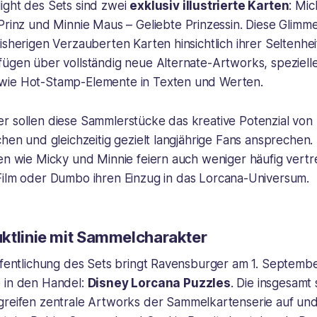
ight des Sets sind zwei
exklusiv illustrierte Karten
:
Mic
Prinz
und
Minnie Maus – Geliebte Prinzessin
. Diese Glimm
isherigen Verzauberten Karten hinsichtlich ihrer Seltenhe
ügen über vollständig neue Alternate-Artworks, spezielle
wie Hot-Stamp-Elemente in Texten und Werten.
r sollen diese Sammlerstücke das kreative Potenzial von
chen und gleichzeitig gezielt langjährige Fans ansprechen
en wie Micky und Minnie feiern auch weniger häufig vertr
ilm
oder
Dumbo
ihren Einzug in das Lorcana-Universum.
ktlinie mit Sammelcharakter
öffentlichung des Sets bringt Ravensburger am 1. Septemb
 in den Handel:
Disney Lorcana Puzzles
. Die insgesamt
reifen zentrale Artworks der Sammelkartenserie auf und