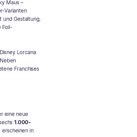
ky Maus –
er-Varianten
it und Gestaltung.
 Foil-
 Disney Lorcana
. Neben
etene Franchises
er eine neue
 sechs
1.000-
 erscheinen in