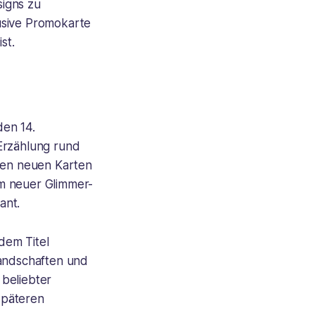
signs zu
usive Promokarte
st.
den 14.
Erzählung rund
hen neuen Karten
m neuer Glimmer-
ant.
 dem Titel
Landschaften und
 beliebter
 späteren