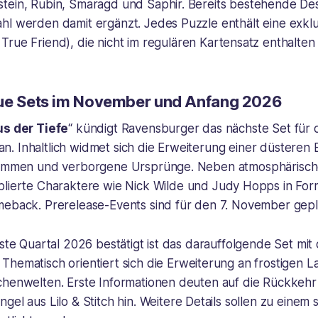
tein, Rubin, Smaragd und Saphir. Bereits bestehende De
hl werden damit ergänzt. Jedes Puzzle enthält eine exkl
True Friend
), die nicht im regulären Kartensatz enthalten i
ue Sets im November und Anfang 2026
us der Tiefe
“ kündigt Ravensburger das nächste Set für 
. Inhaltlich widmet sich die Erweiterung einer düsteren 
Stimmen und verborgene Ursprünge. Neben atmosphärisc
blierte Charaktere wie
Nick Wilde
und
Judy Hopps
in For
meback. Prerelease-Events sind für den 7. November gepl
rste Quartal 2026 bestätigt ist das darauffolgende Set mit
. Thematisch orientiert sich die Erweiterung an frostigen 
chenwelten. Erste Informationen deuten auf die Rückkehr
ngel aus Lilo & Stitch
hin. Weitere Details sollen zu einem