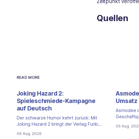
Zeitpunkt veröffe
Quellen
READ MORE
Joking Hazard 2:
Asmodee
Spieleschmiede-Kampagne
Umsatz 
auf Deutsch
Asmodee is
Geschäftsj
Der schwarze Humor kehrt zurück: Mit
Quartalszah
Joking Hazard 2 bringt der Verlag Funbot
05 Aug. 202
(April bis 
eine deutschsprachige Fortsetzung des
06 Aug. 2026
der Nettou
Party-Kartenspiels von den Machern von