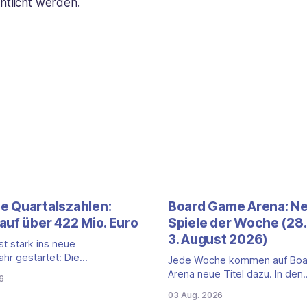
ntlicht werden.
 Quartalszahlen:
Board Game Arena: N
auf über 422 Mio. Euro
Spiele der Woche (28. 
3. August 2026)
t stark ins neue
ahr gestartet: Die
Jede Woche kommen auf Bo
len für das erste Quartal
Arena neue Titel dazu. In den
6
Juni 2026) fallen deutlich aus —
vergangenen sieben Tagen ist
03 Aug. 2026
msatz kletterte um 20,9
Titel auf der Plattform gestart