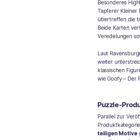
Besonderes Highl
Tapferer Kleiner 
übertreffen die b
Beide Karten verf
Veredelungen so
Laut Ravensburge
weiter unterstrei
klassischen Figur
wie
Goofy – Der F
Puzzle-Produ
Parallel zur Ver
Produktkategorie
teiligen Motive
g