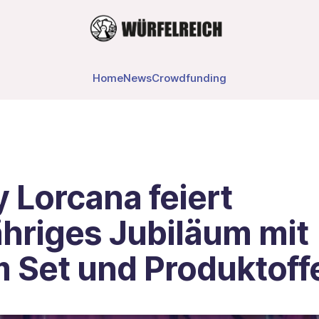
Home
News
Crowdfunding
 Lorcana feiert
ähriges Jubiläum mit
 Set und Produktoff