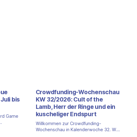
eue
Crowdfunding-Wochenschau
Juli bis
KW 32/2026: Cult of the
Lamb, Herr der Ringe und ein
kuscheliger Endspurt
ard Game
Willkommen zur Crowdfunding-
 ein neuer
Wochenschau in Kalenderwoche 32. Wir
et: die
schauen auf die Kampagnen bei