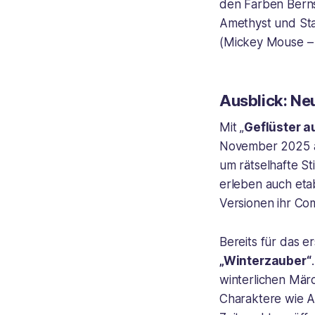
den Farben Berns
Amethyst und Sta
(
Mickey Mouse – 
Ausblick: Ne
Mit „
Geflüster a
November 2025 an
um rätselhafte 
erleben auch eta
Versionen ihr Co
Bereits für das e
„Winterzauber“
winterlichen Mär
Charaktere wie
A