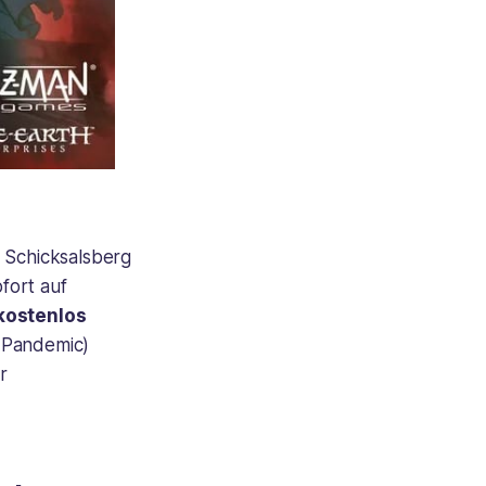
m Schicksalsberg
ofort auf
kostenlos
h Pandemic)
r