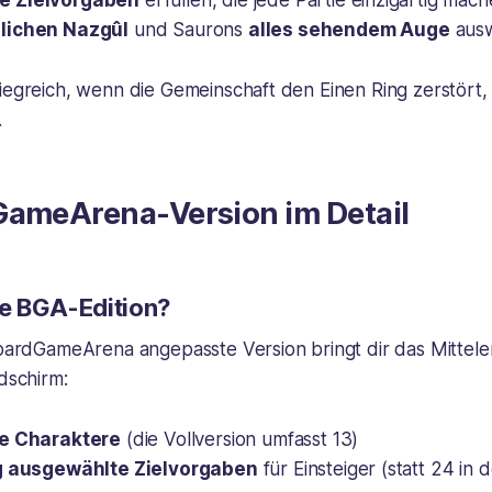
e Zielvorgaben
erfüllen, die jede Partie einzigartig mac
lichen Nazgûl
und Saurons
alles sehendem Auge
aus
iegreich, wenn die Gemeinschaft den Einen Ring zerstört,
.
GameArena-Version im Detail
ie BGA-Edition?
BoardGameArena angepasste Version bringt dir das Mittele
ldschirm:
re Charaktere
(die Vollversion umfasst 13)
ig ausgewählte Zielvorgaben
für Einsteiger (statt 24 in 