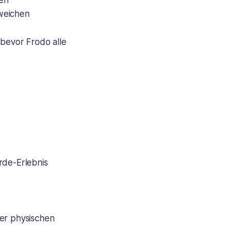
hen
weichen
 bevor Frodo alle
rde-Erlebnis
der physischen