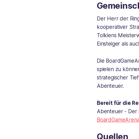
Gemeinsch
Der Herr der Ring
kooperativer Stra
Tolkiens Meister
Einsteiger als au
Die BoardGameAren
spielen zu könne
strategischer Tie
Abenteuer.
Bereit für die R
Abenteuer - Der 
BoardGameAren
Quellen