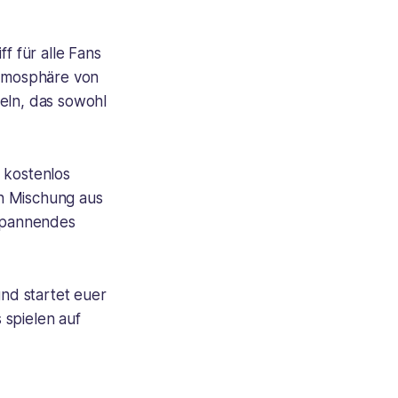
f für alle Fans
Atmosphäre von
deln, das sowohl
 kostenlos
en Mischung aus
 spannendes
nd startet euer
 spielen auf