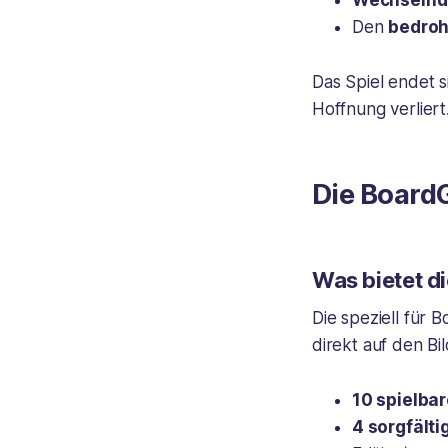
Wechselnd
Den
bedroh
Das Spiel endet s
Hoffnung verliert
Die Board
Was bietet d
Die speziell für 
direkt auf den Bi
10 spielba
4 sorgfält