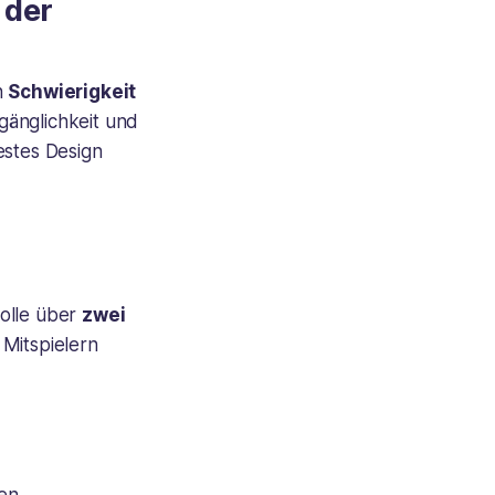
 der
n
Schwierigkeit
gänglichkeit und
estes Design
rolle über
zwei
 Mitspielern