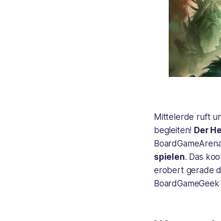
Mittelerde ruft 
begleiten!
Der He
BoardGameArena v
spielen
. Das ko
erobert gerade di
BoardGameGeek H