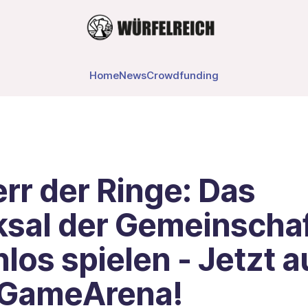
Home
News
Crowdfunding
rr der Ringe: Das
ksal der Gemeinscha
los spielen - Jetzt a
GameArena!