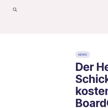
NEWS
Der He
Schic
kosten
Board