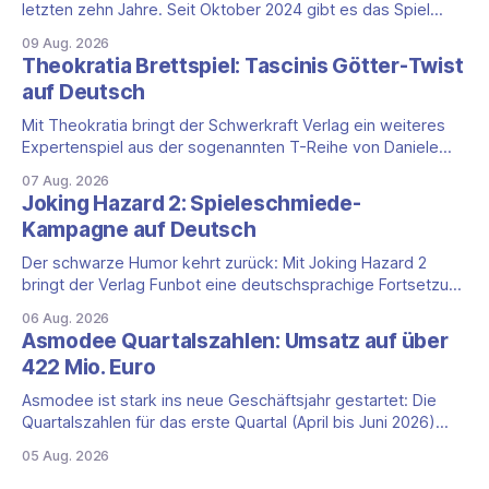
letzten zehn Jahre. Seit Oktober 2024 gibt es das Spiel
auch als vollständige App, und das mit einem klaren Vorteil
09 Aug. 2026
für die DACH-Region: Clank! Digital ist komplett auf Deutsch
Theokratia Brettspiel: Tascinis Götter-Twist
lokalisiert, Benutzeroberfläche, Sprachausgabe und
auf Deutsch
Untertitel inklusive. Was steckt hinter Clank!? Clank!: A
Deck-
Mit Theokratia bringt der Schwerkraft Verlag ein weiteres
Expertenspiel aus der sogenannten T-Reihe von Daniele
Tascini auf Deutsch, jener Serie, zu der auch Teotihuacan,
07 Aug. 2026
Tekhenu und Tzolk'in gehören. Der Aufhänger ist ein
Joking Hazard 2: Spieleschmiede-
ungewöhnlicher Perspektivwechsel: Sie steuern nicht die
Kampagne auf Deutsch
eigene Zivilisation, sondern eine hochentwickelte
außerirdische Gottheit, die vier
Der schwarze Humor kehrt zurück: Mit Joking Hazard 2
bringt der Verlag Funbot eine deutschsprachige Fortsetzung
des Party-Kartenspiels von den Machern von Cyanide &
06 Aug. 2026
Happiness (Explosm) auf die Spieleschmiede. Wir ordnen
Asmodee Quartalszahlen: Umsatz auf über
ein, was die Kampagne unter dem Motto „Die fiesen
422 Mio. Euro
Comics sind zurück!" bietet und wo sie schweigt.
Asmodee ist stark ins neue Geschäftsjahr gestartet: Die
Quartalszahlen für das erste Quartal (April bis Juni 2026)
fallen deutlich aus — der Nettoumsatz kletterte um 20,9
05 Aug. 2026
Prozent auf 422,1 Millionen Euro. Getragen wird das
Wachstum weiter von den Sammelkartenspielen, doch