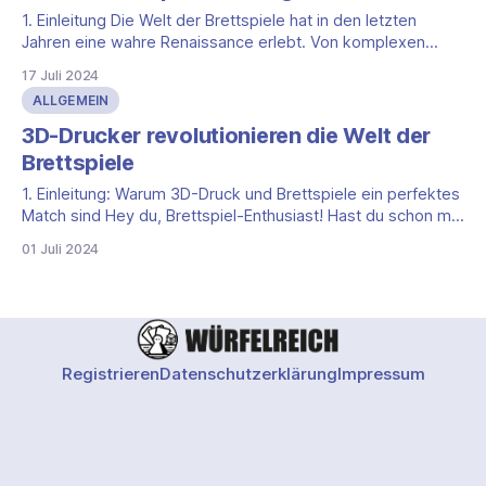
1. Einleitung Die Welt der Brettspiele hat in den letzten
Jahren eine wahre Renaissance erlebt. Von komplexen
Strategiespielen bis hin zu einfachen Kartenspielen – die
17 Juli 2024
Vielfalt und Kreativität sind schier grenzenlos. Doch mit der
ALLGEMEIN
Vielzahl an Spielen kommt auch eine Vielzahl an
Spielanleitungen, die nicht immer leicht zu verstehen sind.
3D-Drucker revolutionieren die Welt der
Hier
Brettspiele
1. Einleitung: Warum 3D-Druck und Brettspiele ein perfektes
Match sind Hey du, Brettspiel-Enthusiast! Hast du schon mal
davon geträumt, deine Lieblingsspiele noch cooler zu
01 Juli 2024
machen? Oder vielleicht sogar dein ganz eigenes Spiel zu
erschaffen? Dann solltest du unbedingt weiterlesen, denn
3D-Drucker sind dabei, die Welt der Brettspiele
Registrieren
Datenschutzerklärung
Impressum