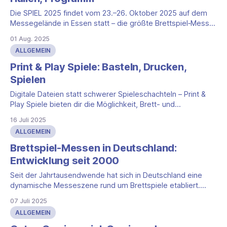
Die SPIEL 2025 findet vom 23.–26. Oktober 2025 auf dem
Messegelände in Essen statt – die größte Brettspiel‑Messe
der Welt. Vier Tage lang dreht sich alles um neue Titel,
01 Aug. 2025
Erweiterungen und Klassiker; Verlage aus dem In‑ und
ALLGEMEIN
Ausland bringen Demorunden, Aktionen und
Verkaufsexemplare mit. In diesem Jahr wächst die
Print & Play Spiele: Basteln, Drucken,
Spielen
Digitale Dateien statt schwerer Spieleschachteln – Print &
Play Spiele bieten dir die Möglichkeit, Brett- und
Kartenspiele selbst auszudrucken und direkt loszulegen. Ob
16 Juli 2025
einfache Würfelspiele, komplexe Deckbuilder oder Mini-
ALLGEMEIN
Erweiterungen: Das P&P-Prinzip spart Kosten, bringt
kreative Freiheit – und macht dich zum Produzenten deines
Brettspiel-Messen in Deutschland:
eigenen Spiels. Gerade in den
Entwicklung seit 2000
Seit der Jahrtausendwende hat sich in Deutschland eine
dynamische Messeszene rund um Brettspiele etabliert.
Angetrieben durch das anhaltende Interesse an modernen
07 Juli 2025
Gesellschaftsspielen, wuchs die Zahl an Veranstaltungen
ALLGEMEIN
ebenso wie die Besucherströme kontinuierlich an.
Gleichzeitig entstanden neue Formate, die sich gezielt an