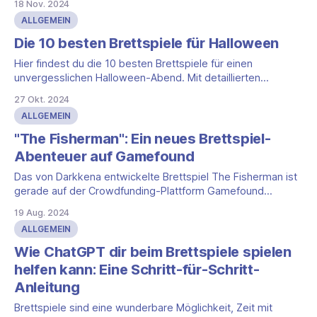
18 Nov. 2024
Frustration, die einem die Lust am Spiel rauben können.
ALLGEMEIN
Besonders bei kooperativen Spielen kann die Grenze
zwischen Spielspaß und Frust sehr schmal sein. Ein
Die 10 besten Brettspiele für Halloween
Hier findest du die 10 besten Brettspiele für einen
unvergesslichen Halloween-Abend. Mit detaillierten
Beschreibungen zu den Spielen, der empfohlenen
27 Okt. 2024
Spieleranzahl, der durchschnittlichen Spieldauer und dem
ALLGEMEIN
Genre kannst du dir das Spiel auswählen, das perfekt zu
deiner Gruppe passt. 1. Terrorscape * Spieleranzahl: 2-4
"The Fisherman": Ein neues Brettspiel-
Spieler * Spieldauer: 60-90 Minuten * Genre:
Abenteuer auf Gamefound
Das von Darkkena entwickelte Brettspiel The Fisherman ist
gerade auf der Crowdfunding-Plattform Gamefound
gestartet und verspricht ein packendes Abenteuer für
19 Aug. 2024
Liebhaber von Strategie- und thematischen Brettspielen. In
ALLGEMEIN
The Fisherman übernimmst du das Kommando über ein
Hochseefischerboot und segelst hinaus auf die
Wie ChatGPT dir beim Brettspiele spielen
unberechenbaren Gewässer, immer auf der Suche nach
helfen kann: Eine Schritt-für-Schritt-
dem
Anleitung
Brettspiele sind eine wunderbare Möglichkeit, Zeit mit