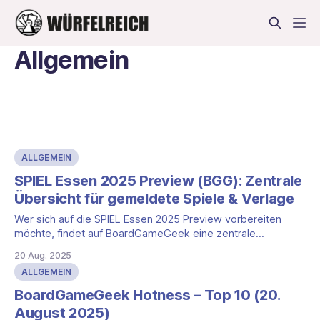
Allgemein
ALLGEMEIN
SPIEL Essen 2025 Preview (BGG): Zentrale
Übersicht für gemeldete Spiele & Verlage
Wer sich auf die SPIEL Essen 2025 Preview vorbereiten
möchte, findet auf BoardGameGeek eine zentrale
Sammelseite mit allen Spielen und Verlagen, die vor Ort sind
20 Aug. 2025
und ihre Daten an BGG übermittelt haben. Die Seite dient als
ALLGEMEIN
Überblick und Einstiegspunkt für die Messeplanung.
Direktlink Zur Übersicht: SPIEL Essen ’25 Preview auf
BoardGameGeek Hotness – Top 10 (20.
August 2025)