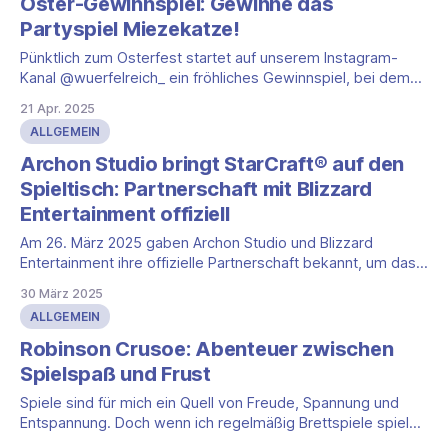
Oster-Gewinnspiel: Gewinne das
Familien, Vielspieler oder die Fachwelt richteten. Während
Partyspiel Miezekatze!
Leitmessen wie
Pünktlich zum Osterfest startet auf unserem Instagram-
Kanal @wuerfelreich_ ein fröhliches Gewinnspiel, bei dem
Du die Chance hast, ein Exemplar des charmant-verrückten
21 Apr. 2025
Partyspiels Miezekatze zu gewinnen! Was ist Miezekatze?
ALLGEMEIN
„Miezekatze … Miezekatze …“ – wer das Spiel kennt, hat
jetzt schon den Beat im Kopf! In diesem rasanten
Archon Studio bringt StarCraft® auf den
Gruppenspiel geht es um
Spieltisch: Partnerschaft mit Blizzard
Entertainment offiziell
Am 26. März 2025 gaben Archon Studio und Blizzard
Entertainment ihre offizielle Partnerschaft bekannt, um das
legendäre StarCraft®-Universum in die Welt des Tabletop-
30 März 2025
Gamings zu übertragen. Den Auftakt macht ein
ALLGEMEIN
Miniaturenspiel, das für 2026 geplant ist. Darauf folgen
Brettspiele, die 2027 erscheinen sollen. Eine
Robinson Crusoe: Abenteuer zwischen
Herzensangelegenheit für Archon Studio Für
Spielspaß und Frust
Spiele sind für mich ein Quell von Freude, Spannung und
Entspannung. Doch wenn ich regelmäßig Brettspiele spiele,
kenne ich auch die Kehrseite der Medaille: Momente der