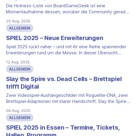
Die Hotness-Liste von BoardGameGeek ist eine
Momentaufnahme dessen, worüber die Community gerade
spricht, klickt und diskutiert. Sie bildet keine „Bestenliste“
20 Aug. 2025
ab, sondern die aktuelle Aufmerksamkeit: Ankündigungen,
ALLGEMEIN
neue Bilder, Regeldetails oder erste Rezensionen lassen
Titel nach oben schnellen – Klassiker halten sich, wenn
SPIEL 2025 – Neue Erweiterungen
spannende Inhalte oder Erweiterungen kursieren. Damit du
Spiel 2025 rückt näher – und mit ihr eine Reihe spannender
den
Erweiterungen rund um die Messe. In dieser Übersicht
findest du eine kuratierte Auswahl an Add-ons, die
12 Aug. 2025
entweder direkt in Essen oder im selben Zeitraum
ALLGEMEIN
erscheinen. Die Liste ist alphabetisch sortiert; zu jedem
Titel erhältst du kompakte Abschnitte: Was neu
Slay the Spire vs. Dead Cells – Brettspiel
trifft Digital
Zwei Videospiel‑Aushängeschilder mit Roguelite‑DNA, zwei
Brettspiel‑Adaptionen mit klarer Handschrift: Slay the Spire:
The Board Game und Dead Cells: The Rogue‑Lite Board
06 Aug. 2025
Game übertragen ihren Loop an den Tisch – mit
ALLGEMEIN
unterschiedlichem Fokus auf Planung und Tempo. Dieser
Vergleich ordnet beide Systeme ein, beleuchtet ihre Nähe
SPIEL 2025 in Essen – Termine, Tickets,
zum digitalen
Hallen, Programm