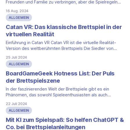
Freunden und Familie zu verbringen, aber die Spielregeln
können manchmal kompliziert und verwirrend sein. Gerade
16 Aug. 2024
bei komplexen Spielen tauchen oft Fragen auf, die das
ALLGEMEIN
Spielerlebnis unterbrechen. Hier kommt ChatGPT ins Spiel:
Mit der Hilfe dieser KI kannst du ganz einfach spezifische
Catan VR: Das klassische Brettspiel in der
Fragen zu
virtuellen Realität
Einführung in Catan VR Catan VR ist die virtuelle Realität-
Version des weltberühmten Brettspiels Die Siedler von
Catan, das erstmals 1995 von Klaus Teuber veröffentlicht
25 Juli 2024
wurde. Die digitale Umsetzung wurde von Experiment 7 in
ALLGEMEIN
Zusammenarbeit mit Catan Studio und Asmodee Digital
entwickelt und bringt das klassische Spielerlebnis in eine
BoardGameGeek Hotness List: Der Puls
völlig
der Brettspielszene
In der faszinierenden Welt der Brettspiele gibt es ein
Phänomen, das sowohl Spieleenthusiasten als auch
Brancheninsider mit Spannung verfolgen: die
22 Juli 2024
BoardGameGeek Hotness List. Diese dynamische Rangliste
ALLGEMEIN
ist mehr als nur eine Auflistung populärer Spiele – sie ist der
digitale Puls der globalen Brettspielszene. Aber was genau
Mit KI zum Spielspaß: So helfen ChatGPT &
ist die BGG Hotness List,
Co. bei Brettspielanleitungen