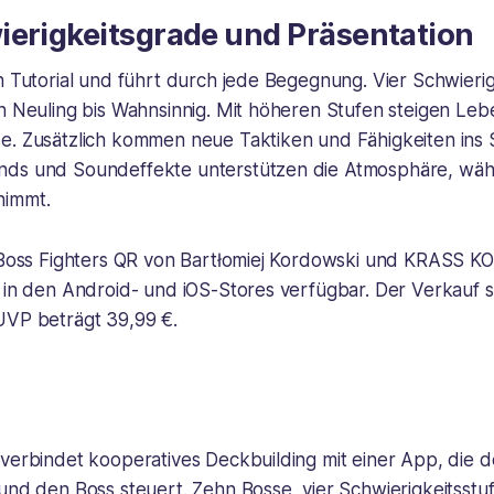
ierigkeitsgrade und Präsentation
n Tutorial und führt durch jede Begegnung. Vier Schwierig
on Neuling bis Wahnsinnig. Mit höheren Stufen steigen L
e. Zusätzlich kommen neue Taktiken und Fähigkeiten ins S
nds und Soundeffekte unterstützen die Atmosphäre, wäh
nimmt.
e Boss Fighters QR von Bartłomiej Kordowski und KRASS K
 in den Android- und iOS-Stores verfügbar. Der Verkauf s
UVP beträgt 39,99 €.
verbindet kooperatives Deckbuilding mit einer App, die d
und den Boss steuert. Zehn Bosse, vier Schwierigkeitsstu