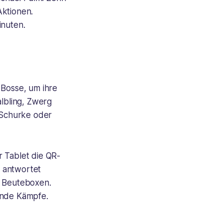
Aktionen.
inuten.
 Bosse, um ihre
albling, Zwerg
, Schurke oder
r Tablet die QR-
 antwortet
n Beuteboxen.
ende Kämpfe.