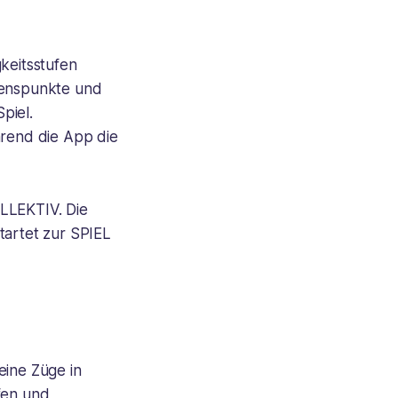
keitsstufen
ebenspunkte und
piel.
rend die App die
OLLEKTIV. Die
tartet zur SPIEL
eine Züge in
fen und