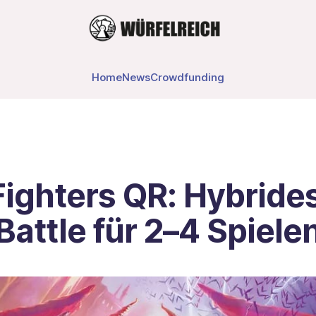
Home
News
Crowdfunding
Fighters QR: Hybride
attle für 2–4 Spiele