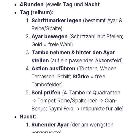
4 Runden
, jeweils
Tag
und
Nacht
.
Tag (reihum):
Schrittmarker legen
(bestimmt Ayar &
Reihe/Spalte)
Ayar bewegen
(Schrittzahl laut Pfeilen;
Gold = freie Wahl)
Tambo nehmen & hinter den Ayar
stellen
(auf ein passendes Aktionsfeld)
Aktion ausführen
(
Töpfern, Weben,
Terrassen, Schilf
;
Stärke
= freie
Tambofelder)
Boni prüfen
(4. Tambo im Quadranten
→ Tempel; Reihe/Spalte leer → Clan-
Bonus; Raymi-Feld → Intipunkte für alle)
Nacht:
Ruhender Ayar
(der am wenigsten
vorgerückte)