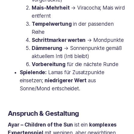
Mais-Mehrheit
→ Viracocha; Mais wird
entfernt
Tempelwertung
in der passenden
Reihe
Schrittmarker werten
→ Mondpunkte
Dämmerung
→ Sonnenpunkte gemäß
aktuellem Inti (Inti bleibt)
Vorbereitung
für die nächste Runde
Spielende:
Lamas für Zusatzpunkte
einsetzen;
niedrigerer Wert
aus
Sonne/Mond entscheidet.
Anspruch & Gestaltung
Ayar – Children of the Sun
ist ein
komplexes
Expertenspiel
mit wenigen, aber gewichtigen