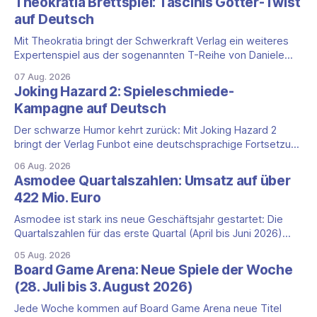
Theokratia Brettspiel: Tascinis Götter-Twist
auf Deutsch
Mit Theokratia bringt der Schwerkraft Verlag ein weiteres
Expertenspiel aus der sogenannten T-Reihe von Daniele
Tascini auf Deutsch, jener Serie, zu der auch Teotihuacan,
07 Aug. 2026
Tekhenu und Tzolk'in gehören. Der Aufhänger ist ein
Joking Hazard 2: Spieleschmiede-
ungewöhnlicher Perspektivwechsel: Sie steuern nicht die
Kampagne auf Deutsch
eigene Zivilisation, sondern eine hochentwickelte
außerirdische Gottheit, die vier
Der schwarze Humor kehrt zurück: Mit Joking Hazard 2
bringt der Verlag Funbot eine deutschsprachige Fortsetzung
des Party-Kartenspiels von den Machern von Cyanide &
06 Aug. 2026
Happiness (Explosm) auf die Spieleschmiede. Wir ordnen
Asmodee Quartalszahlen: Umsatz auf über
ein, was die Kampagne unter dem Motto „Die fiesen
422 Mio. Euro
Comics sind zurück!" bietet und wo sie schweigt.
Asmodee ist stark ins neue Geschäftsjahr gestartet: Die
Quartalszahlen für das erste Quartal (April bis Juni 2026)
fallen deutlich aus — der Nettoumsatz kletterte um 20,9
05 Aug. 2026
Prozent auf 422,1 Millionen Euro. Getragen wird das
Board Game Arena: Neue Spiele der Woche
Wachstum weiter von den Sammelkartenspielen, doch
(28. Juli bis 3. August 2026)
erstmals seit Monaten zeigt auch das klassische
Brettspielgeschäft wieder
Jede Woche kommen auf Board Game Arena neue Titel