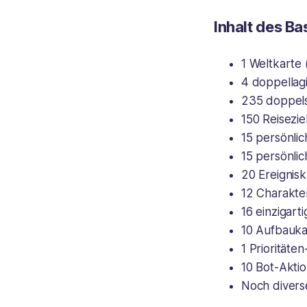
Inhalt des Ba
1 Weltkarte 
4 doppellagi
235 doppels
150 Reisezie
15 persönlic
15 persönlic
20 Ereignis
12 Charakter
16 einzigart
10 Aufbauka
1 Prioritäte
10 Bot-Akti
Noch divers