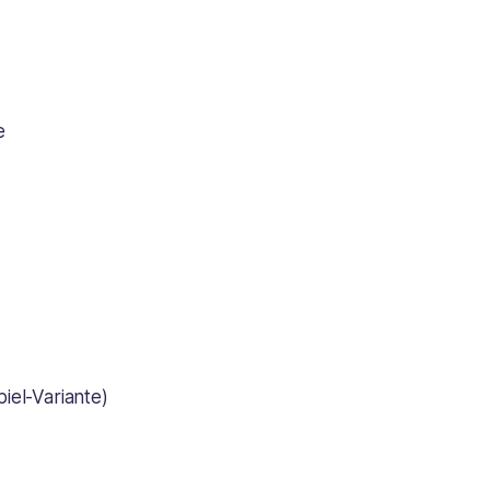
e
iel-Variante)