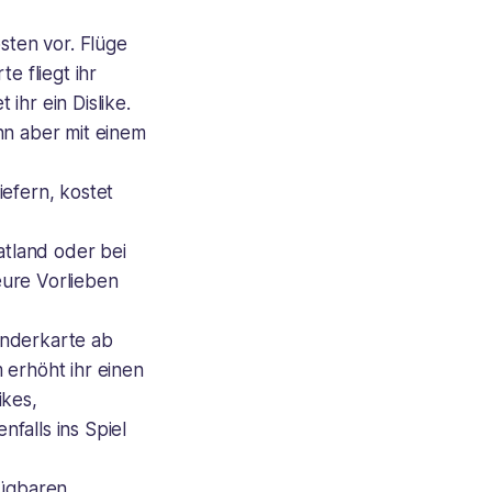
ten vor. Flüge
e fliegt ihr
 ihr ein Dislike.
nn aber mit einem
efern, kostet
atland oder bei
eure Vorlieben
änderkarte ab
 erhöht ihr einen
ikes,
falls ins Spiel
fügbaren