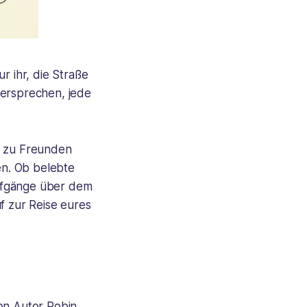
r ihr, die Straße
Versprechen, jede
l zu Freunden
en. Ob belebte
aufgänge über dem
f zur Reise eures
von Autor Robin