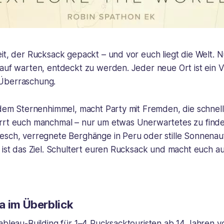
it, der Rucksack gepackt – und vor euch liegt die Welt. Nu
rauf warten, entdeckt zu werden. Jeder neue Ort ist ein 
Überraschung.
r dem Sternenhimmel, macht Party mit Fremden, die schnel
rrt euch manchmal – nur um etwas Unerwartetes zu find
esch, verregnete Berghänge in Peru oder stille Sonnen
 ist das Ziel. Schultert euren Rucksack und macht euch au
a im Überblick
Tableau-Building für 1–4 Rucksacktouristen ab 14 Jahren 