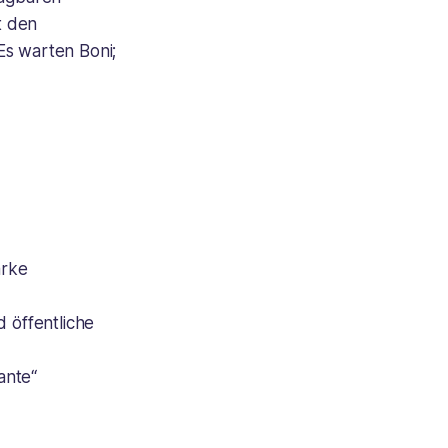
t den
Es warten Boni;
arke
 öffentliche
ante“