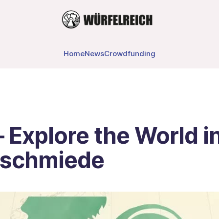
Home
News
Crowdfunding
– Explore the World i
eschmiede