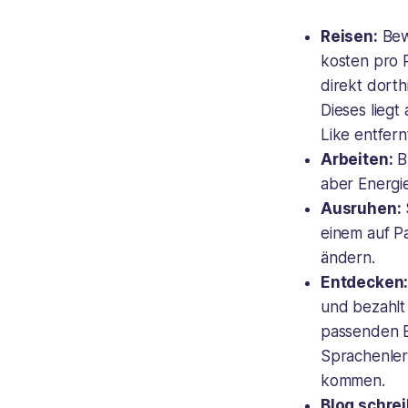
Reisen:
Bew
kosten pro R
direkt dorthi
Dieses lieg
Like entfer
Arbeiten:
Br
aber Energie
Ausruhen:
einem auf P
ändern.
Entdecken
und bezahlt
passenden E
Sprachenler
kommen.
Blog schre