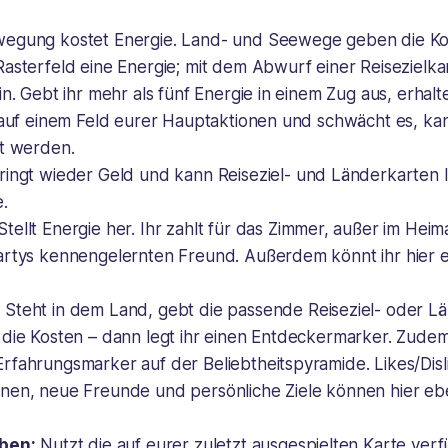
egung kostet Energie. Land- und Seewege geben die Kos
asterfeld eine Energie; mit dem Abwurf einer Reisezielkart
n. Gebt ihr mehr als fünf Energie in einem Zug aus, erhaltet
t auf einem Feld eurer Hauptaktionen und schwächt es, ka
nt werden.
ingt wieder Geld und kann Reiseziel- und Länderkarten li
.
Stellt Energie her. Ihr zahlt für das Zimmer, außer im Heim
artys kennengelernten Freund. Außerdem könnt ihr hier 
:
Steht in dem Land, gebt die passende Reiseziel- oder L
 die Kosten – dann legt ihr einen Entdeckermarker. Zudem
rfahrungsmarker auf der Beliebtheitspyramide. Likes/Disl
nen, neue Freunde und persönliche Ziele können hier eben
iben:
Nutzt die auf eurer zuletzt ausgespielten Karte ver