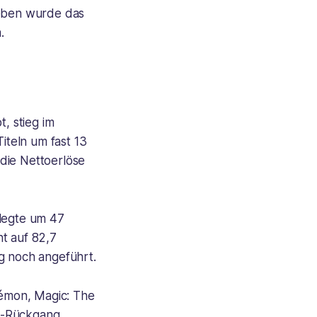
ieben wurde das
.
, stieg im
iteln um fast 13
die Nettoerlöse
 legte um 47
t auf 82,7
g noch angeführt.
émon, Magic: The
US-Rückgang