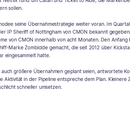
t Netflix rund um Catan und Ticket to Ride, die Markenb
ern sollen.
Asmodee seine Übernahmestrategie weiter voran. Im Quarta
er IP Sheriff of Nottingham von CMON bekannt gegeben. E
hme von CMON innerhalb von acht Monaten. Den Anfang h
hiff-Marke Zombicide gemacht, die seit 2012 über Kicksta
ar eingesammelt hatte.
b auch größere Übernahmen geplant seien, antwortete Ko
e Aktivität in der Pipeline entspreche dem Plan. Kleinere
 schlicht schneller umsetzen.