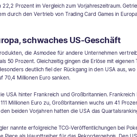
on 22,2 Prozent im Vergleich zum Vorjahreszeitraum. Getr
em durch den Vertrieb von Trading Card Games in Europa
uropa, schwaches US-Geschäft
rodukten, die Asmodee für andere Unternehmen vertreibt
ls 50 Prozent. Gleichzeitig gingen die Erlöse mit eigenen T
Besonders deutlich fiel der Rückgang in den USA aus, wo 
f 70,4 Millionen Euro sanken.
die USA hinter Frankreich und Großbritannien. Frankreich
111 Millionen Euro zu, Großbritannien wuchs um 41 Prozen
n den beiden Vorjahren hatten die USA das Quartalsrankin
er nannte erfolgreiche TCG-Veröffentlichungen bei Pok
e Piece als Haupttreiber für das Rekordergebnis. Den 