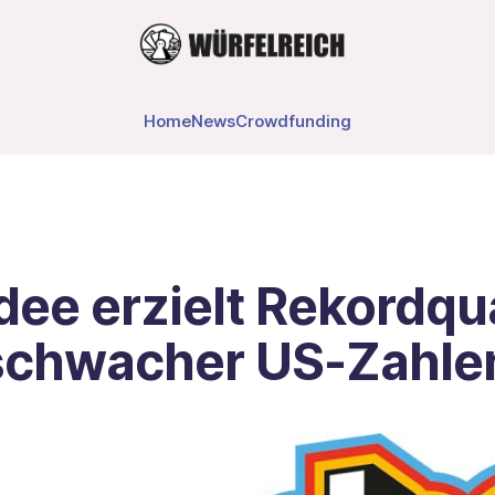
Home
News
Crowdfunding
ee erzielt Rekordqua
 schwacher US-Zahle