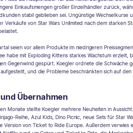
ringere Einkaufsmengen großer Einzelhändler zurück, wäh
dkunden stabil geblieben sei. Ungünstige Wechselkurse u
er Verkäufe von Star Wars Unlimited nach dem starken St
belastet.
rtal seien vor allem Produkte im niedrigeren Preissegmen
 habe mit Exploding Kittens starkes Wachstum erzielt, b
n Gegenwind gespürt. Koegler ordnete die Schwäche ge
it aufgestellt, und die Probleme beschränkten sich auf de
l und Übernahmen
n Monate stellte Koegler mehrere Neuheiten in Aussicht.
njago-Reihe, Azul Kids, Dino Picnic, neue Sets für Star W
te Version von Ticket to Ride Europe. Außerdem verwies e