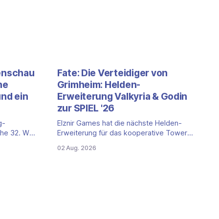
enschau
Fate: Die Verteidiger von
he
Grimheim: Helden-
und ein
Erweiterung Valkyria & Godin
zur SPIEL '26
g-
Elznir Games hat die nächste Helden-
he 32. Wir
Erweiterung für das kooperative Tower-
ei
Defense-Spiel Fate: Die Verteidiger von
02 Aug. 2026
n der
Grimheim angekündigt. Valkyria & Godin
rtet sind,
bringt zwei neue Helden ins Spiel. Die
er aus
ersten Exemplare gibt es zur SPIEL '26 in
ert sind.
Essen, in den Handel kommt die
i Marken
Erweiterung laut Verlag voraussichtlich
kommt ein
Mitte bis
Endspurt. Cult