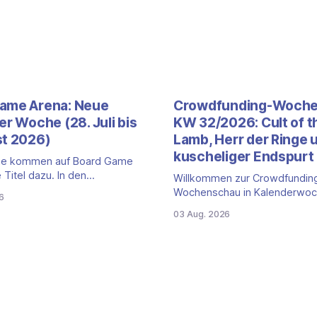
ame Arena: Neue
Crowdfunding-Woch
er Woche (28. Juli bis
KW 32/2026: Cult of t
st 2026)
Lamb, Herr der Ringe 
kuscheliger Endspurt
e kommen auf Board Game
 Titel dazu. In den
Willkommen zur Crowdfundin
n sieben Tagen ist ein neuer
Wochenschau in Kalenderwoc
6
er Plattform gestartet: die
schauen auf die Kampagnen b
03 Aug. 2026
tion eines der bekanntesten
Gamefound, Kickstarter und i
en Zombiespiele. Wir stellen
Spieleschmiede, die neu gesta
uzugang mit seinen Eckdaten
kurz vor dem Ende stehen od
anderen Gründen einen Blick w
ves Überleben gegen
Diese Woche dominieren zwe
Zombiehorden Mit Zombicide: 2nd
mit Millionenbeträgen, dazu 
deutlich kleinerer 