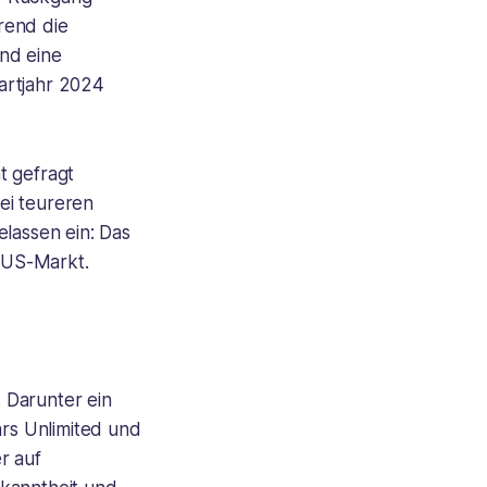
rend die
nd eine
artjahr 2024
t gefragt
ei teureren
lassen ein: Das
n US-Markt.
 Darunter ein
ars Unlimited und
r auf