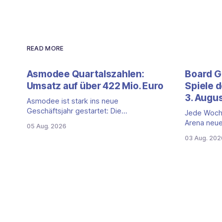
READ MORE
Asmodee Quartalszahlen:
Board G
Umsatz auf über 422 Mio. Euro
Spiele d
3. Augu
Asmodee ist stark ins neue
Geschäftsjahr gestartet: Die
Jede Woch
Quartalszahlen für das erste Quartal
Arena neue
05 Aug. 2026
(April bis Juni 2026) fallen deutlich aus —
vergangene
03 Aug. 202
der Nettoumsatz kletterte um 20,9
Titel auf d
Prozent auf 422,1 Millionen Euro.
zweite Edi
Getragen wird das Wachstum weiter von
kooperativ
den Sammelkartenspielen, doch
dir den Ne
erstmals seit Monaten zeigt auch das
vor. Zombicide: 2nd Edition:
klassische Brettspielgeschäft wieder
kooperati