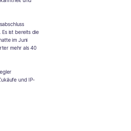
ekanntheit und
lsabschluss
s ist bereits die
atte im Juni
rter mehr als 40
egler
 Zukäufe und IP-