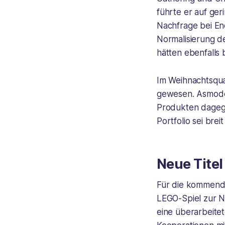
führte er auf ge
Nachfrage bei En
Normalisierung d
hätten ebenfalls 
Im Weihnachtsqua
gewesen. Asmodee
Produkten dagege
Portfolio sei bre
Neue Tite
Für die kommende
LEGO-Spiel zur Ni
eine überarbeite