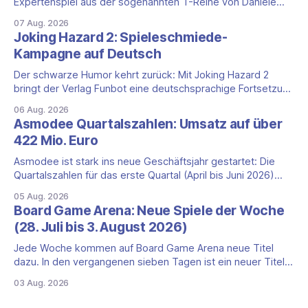
Expertenspiel aus der sogenannten T-Reihe von Daniele
Tascini auf Deutsch, jener Serie, zu der auch Teotihuacan,
07 Aug. 2026
Tekhenu und Tzolk'in gehören. Der Aufhänger ist ein
Joking Hazard 2: Spieleschmiede-
ungewöhnlicher Perspektivwechsel: Sie steuern nicht die
Kampagne auf Deutsch
eigene Zivilisation, sondern eine hochentwickelte
außerirdische Gottheit, die vier
Der schwarze Humor kehrt zurück: Mit Joking Hazard 2
bringt der Verlag Funbot eine deutschsprachige Fortsetzung
des Party-Kartenspiels von den Machern von Cyanide &
06 Aug. 2026
Happiness (Explosm) auf die Spieleschmiede. Wir ordnen
Asmodee Quartalszahlen: Umsatz auf über
ein, was die Kampagne unter dem Motto „Die fiesen
422 Mio. Euro
Comics sind zurück!" bietet und wo sie schweigt.
Asmodee ist stark ins neue Geschäftsjahr gestartet: Die
Quartalszahlen für das erste Quartal (April bis Juni 2026)
fallen deutlich aus — der Nettoumsatz kletterte um 20,9
05 Aug. 2026
Prozent auf 422,1 Millionen Euro. Getragen wird das
Board Game Arena: Neue Spiele der Woche
Wachstum weiter von den Sammelkartenspielen, doch
(28. Juli bis 3. August 2026)
erstmals seit Monaten zeigt auch das klassische
Brettspielgeschäft wieder
Jede Woche kommen auf Board Game Arena neue Titel
dazu. In den vergangenen sieben Tagen ist ein neuer Titel
auf der Plattform gestartet: die zweite Edition eines der
03 Aug. 2026
bekanntesten kooperativen Zombiespiele. Wir stellen dir
den Neuzugang mit seinen Eckdaten vor. Zombicide: 2nd