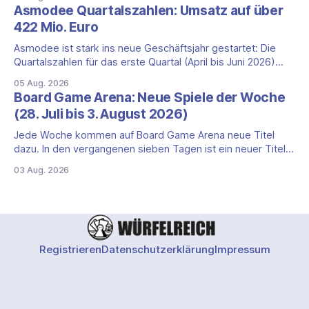
Happiness (Explosm) auf die Spieleschmiede. Wir ordnen
Asmodee Quartalszahlen: Umsatz auf über
ein, was die Kampagne unter dem Motto „Die fiesen
422 Mio. Euro
Comics sind zurück!" bietet und wo sie schweigt.
Asmodee ist stark ins neue Geschäftsjahr gestartet: Die
Quartalszahlen für das erste Quartal (April bis Juni 2026)
fallen deutlich aus — der Nettoumsatz kletterte um 20,9
05 Aug. 2026
Prozent auf 422,1 Millionen Euro. Getragen wird das
Board Game Arena: Neue Spiele der Woche
Wachstum weiter von den Sammelkartenspielen, doch
(28. Juli bis 3. August 2026)
erstmals seit Monaten zeigt auch das klassische
Brettspielgeschäft wieder
Jede Woche kommen auf Board Game Arena neue Titel
dazu. In den vergangenen sieben Tagen ist ein neuer Titel
auf der Plattform gestartet: die zweite Edition eines der
03 Aug. 2026
bekanntesten kooperativen Zombiespiele. Wir stellen dir
den Neuzugang mit seinen Eckdaten vor. Zombicide: 2nd
Edition: kooperatives Überleben gegen Zombiehorden Mit
Zombicide: 2nd
Registrieren
Datenschutzerklärung
Impressum