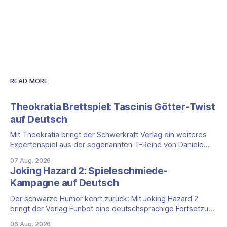
READ MORE
Theokratia Brettspiel: Tascinis Götter-Twist
auf Deutsch
Mit Theokratia bringt der Schwerkraft Verlag ein weiteres
Expertenspiel aus der sogenannten T-Reihe von Daniele
Tascini auf Deutsch, jener Serie, zu der auch Teotihuacan,
07 Aug. 2026
Tekhenu und Tzolk'in gehören. Der Aufhänger ist ein
Joking Hazard 2: Spieleschmiede-
ungewöhnlicher Perspektivwechsel: Sie steuern nicht die
Kampagne auf Deutsch
eigene Zivilisation, sondern eine hochentwickelte
außerirdische Gottheit, die vier
Der schwarze Humor kehrt zurück: Mit Joking Hazard 2
bringt der Verlag Funbot eine deutschsprachige Fortsetzung
des Party-Kartenspiels von den Machern von Cyanide &
06 Aug. 2026