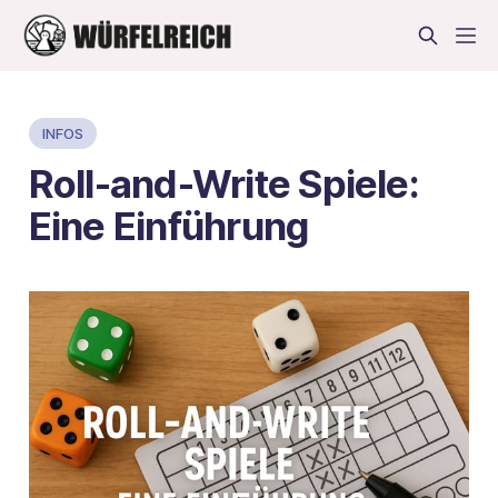
INFOS
Roll-and-Write Spiele:
Eine Einführung