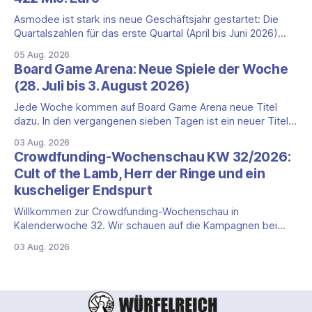
Comics sind zurück!" bietet und wo sie schweigt.
Asmodee ist stark ins neue Geschäftsjahr gestartet: Die
Quartalszahlen für das erste Quartal (April bis Juni 2026)
fallen deutlich aus — der Nettoumsatz kletterte um 20,9
05 Aug. 2026
Prozent auf 422,1 Millionen Euro. Getragen wird das
Board Game Arena: Neue Spiele der Woche
Wachstum weiter von den Sammelkartenspielen, doch
(28. Juli bis 3. August 2026)
erstmals seit Monaten zeigt auch das klassische
Brettspielgeschäft wieder
Jede Woche kommen auf Board Game Arena neue Titel
dazu. In den vergangenen sieben Tagen ist ein neuer Titel
auf der Plattform gestartet: die zweite Edition eines der
03 Aug. 2026
bekanntesten kooperativen Zombiespiele. Wir stellen dir
Crowdfunding-Wochenschau KW 32/2026:
den Neuzugang mit seinen Eckdaten vor. Zombicide: 2nd
Cult of the Lamb, Herr der Ringe und ein
Edition: kooperatives Überleben gegen Zombiehorden Mit
kuscheliger Endspurt
Zombicide: 2nd
Willkommen zur Crowdfunding-Wochenschau in
Kalenderwoche 32. Wir schauen auf die Kampagnen bei
Gamefound, Kickstarter und in der Spieleschmiede, die neu
03 Aug. 2026
gestartet sind, kurz vor dem Ende stehen oder aus anderen
Gründen einen Blick wert sind. Diese Woche dominieren
zwei Marken mit Millionenbeträgen, dazu kommt ein
deutlich kleinerer Endspurt. Cult