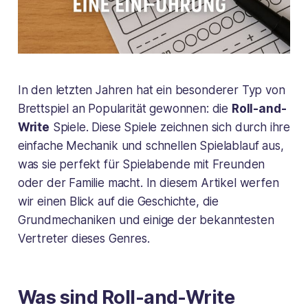
In den letzten Jahren hat ein besonderer Typ von
Brettspiel an Popularität gewonnen: die
Roll-and-
Write
Spiele. Diese Spiele zeichnen sich durch ihre
einfache Mechanik und schnellen Spielablauf aus,
was sie perfekt für Spielabende mit Freunden
oder der Familie macht. In diesem Artikel werfen
wir einen Blick auf die Geschichte, die
Grundmechaniken und einige der bekanntesten
Vertreter dieses Genres.
Was sind Roll-and-Write