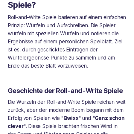
Spiele?
Roll-and-Write Spiele basieren auf einem einfachen
Prinzip: Würfeln und Aufschreiben. Die Spieler
würfeln mit speziellen Würfeln und notieren die
Ergebnisse auf einem persönlichen Spielblatt. Ziel
ist es, durch geschicktes Eintragen der
Würfelergebnisse Punkte zu sammeln und am
Ende das beste Blatt vorzuweisen.
Geschichte der Roll-and-Write Spiele
Die Wurzeln der Roll-and-Write Spiele reichen weit
zurück, aber der moderne Boom begann mit dem
Erfolg von Spielen wie
"Qwixx"
und
"Ganz schön
clever"
. Diese Spiele brachten frischen Wind in