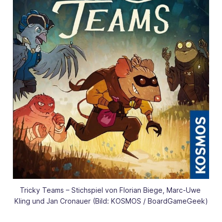
Tricky Teams – Stichspiel von Florian Biege, Marc-Uwe 
Kling und Jan Cronauer (Bild: KOSMOS / BoardGameGeek)