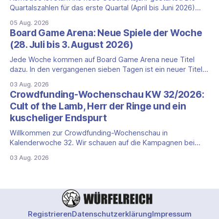
Quartalszahlen für das erste Quartal (April bis Juni 2026)
fallen deutlich aus — der Nettoumsatz kletterte um 20,9
05 Aug. 2026
Prozent auf 422,1 Millionen Euro. Getragen wird das
Board Game Arena: Neue Spiele der Woche
Wachstum weiter von den Sammelkartenspielen, doch
(28. Juli bis 3. August 2026)
erstmals seit Monaten zeigt auch das klassische
Brettspielgeschäft wieder
Jede Woche kommen auf Board Game Arena neue Titel
dazu. In den vergangenen sieben Tagen ist ein neuer Titel
auf der Plattform gestartet: die zweite Edition eines der
03 Aug. 2026
bekanntesten kooperativen Zombiespiele. Wir stellen dir
Crowdfunding-Wochenschau KW 32/2026:
den Neuzugang mit seinen Eckdaten vor. Zombicide: 2nd
Cult of the Lamb, Herr der Ringe und ein
Edition: kooperatives Überleben gegen Zombiehorden Mit
kuscheliger Endspurt
Zombicide: 2nd
Willkommen zur Crowdfunding-Wochenschau in
Kalenderwoche 32. Wir schauen auf die Kampagnen bei
Gamefound, Kickstarter und in der Spieleschmiede, die neu
03 Aug. 2026
gestartet sind, kurz vor dem Ende stehen oder aus anderen
Gründen einen Blick wert sind. Diese Woche dominieren
zwei Marken mit Millionenbeträgen, dazu kommt ein
deutlich kleinerer Endspurt. Cult
Registrieren
Datenschutzerklärung
Impressum