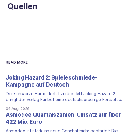
Quellen
READ MORE
Joking Hazard 2: Spieleschmiede-
Kampagne auf Deutsch
Der schwarze Humor kehrt zurück: Mit Joking Hazard 2
bringt der Verlag Funbot eine deutschsprachige Fortsetzung
des Party-Kartenspiels von den Machern von Cyanide &
06 Aug. 2026
Happiness (Explosm) auf die Spieleschmiede. Wir ordnen
Asmodee Quartalszahlen: Umsatz auf über
ein, was die Kampagne unter dem Motto „Die fiesen
422 Mio. Euro
Comics sind zurück!" bietet und wo sie schweigt.
Asmodee ist stark ins neue Geschäftsjahr gestartet: Die