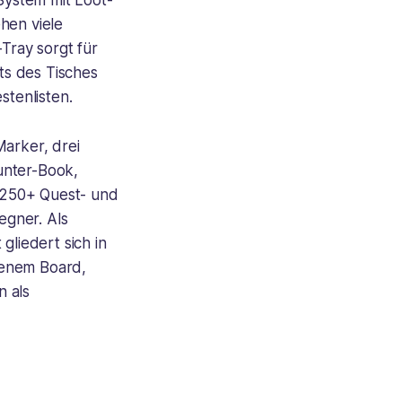
-System mit Loot-
hen viele
-Tray sorgt für
its des Tisches
stenlisten.
Marker, drei
unter-Book,
 250+ Quest- und
egner. Als
gliedert sich in
igenem Board,
n als