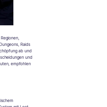
 Regionen,
h Dungeons, Raids
schöpfung ab und
ntscheidungen und
nuten, empfohlen
tischem