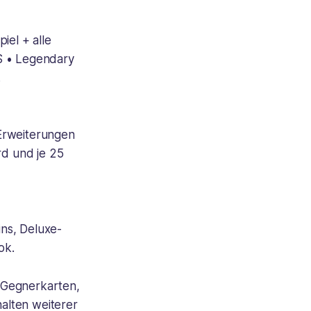
iel + alle
$ • Legendary
.
-Erweiterungen
rd und je 25
ns, Deluxe-
ok.
n Gegnerkarten,
alten weiterer