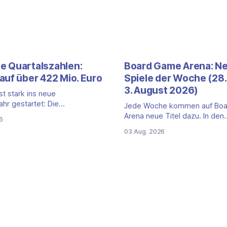
 Quartalszahlen:
Board Game Arena: N
auf über 422 Mio. Euro
Spiele der Woche (28. 
3. August 2026)
t stark ins neue
ahr gestartet: Die
Jede Woche kommen auf Bo
len für das erste Quartal
Arena neue Titel dazu. In den
6
Juni 2026) fallen deutlich aus —
vergangenen sieben Tagen ist
03 Aug. 2026
msatz kletterte um 20,9
Titel auf der Plattform gestart
 422,1 Millionen Euro.
zweite Edition eines der bek
wird das Wachstum weiter von
kooperativen Zombiespiele. Wi
lkartenspielen, doch
dir den Neuzugang mit seine
eit Monaten zeigt auch das
vor. Zombicide: 2nd Edition:
 Brettspielgeschäft wieder
kooperatives Überleben geg
Zombiehorden Mit Zombic