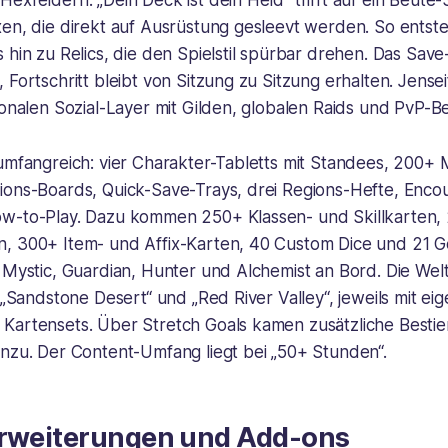
exfeldern. „Dein Deck ist dein Held“ trifft auf ein Beute
en, die direkt auf Ausrüstung gesleevt werden. So entste
 hin zu Relics, die den Spielstil spürbar drehen. Das Save
 Fortschritt bleibt von Sitzung zu Sitzung erhalten. Jense
ionalen Sozial-Layer mit Gilden, globalen Raids und PvP-Be
umfangreich: vier Charakter-Tabletts mit Standees, 200+ 
ions-Boards, Quick-Save-Trays, drei Regions-Hefte, Enco
w-to-Play. Dazu kommen 250+ Klassen- und Skillkarten,
, 300+ Item- und Affix-Karten, 40 Custom Dice und 21 G
 Mystic, Guardian, Hunter und Alchemist an Bord. Die Welt 
, „Sandstone Desert“ und „Red River Valley“, jeweils mit e
Kartensets. Über Stretch Goals kamen zusätzliche Bestie
inzu. Der Content-Umfang liegt bei „50+ Stunden“.
Erweiterungen und Add-ons