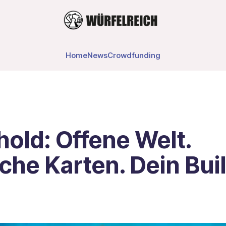
Home
News
Crowdfunding
old: Offene Welt.
che Karten. Dein Bui