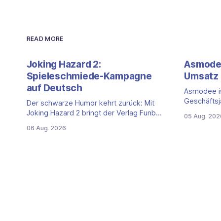
READ MORE
Joking Hazard 2:
Asmodee
Spieleschmiede-Kampagne
Umsatz 
auf Deutsch
Asmodee is
Geschäftsj
Der schwarze Humor kehrt zurück: Mit
Quartalszah
Joking Hazard 2 bringt der Verlag Funbot
05 Aug. 202
(April bis 
eine deutschsprachige Fortsetzung des
06 Aug. 2026
der Nettou
Party-Kartenspiels von den Machern von
Prozent auf
Cyanide & Happiness (Explosm) auf die
Getragen 
Spieleschmiede. Wir ordnen ein, was die
den Samme
Kampagne unter dem Motto „Die fiesen
erstmals s
Comics sind zurück!" bietet und wo sie
klassische
schweigt.