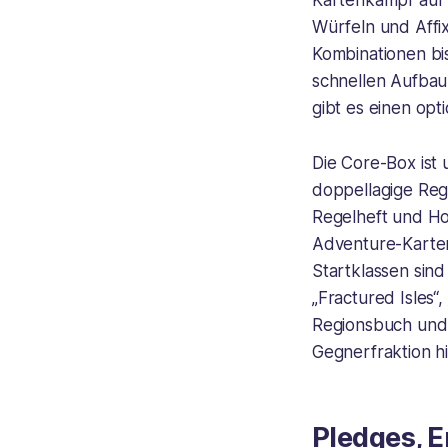
Kartenkampf auf H
Würfeln und Affix
Kombinationen bis
schnellen Aufbau,
gibt es einen opt
Die Core-Box ist 
doppellagige Reg
Regelheft und Ho
Adventure-Karten
Startklassen sind
„Fractured Isles“
Regionsbuch und 
Gegnerfraktion h
Pledges, 