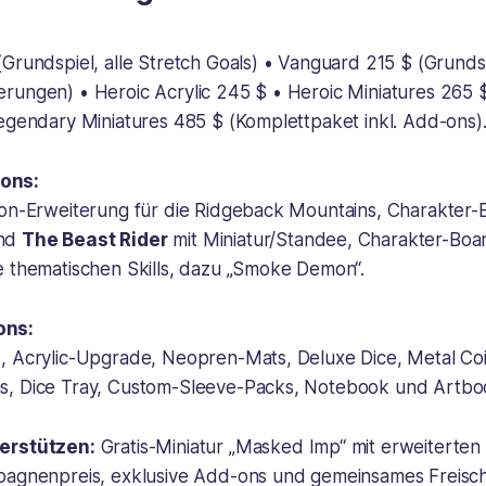
Grundspiel, alle Stretch Goals) • Vanguard 215 $ (Grundsp
rungen) • Heroic Acrylic 245 $ • Heroic Miniatures 265 
Legendary Miniatures 485 $ (Komplettpaket inkl. Add-ons)
ons:
ion-Erweiterung für die Ridgeback Mountains, Charakter
nd
The Beast Rider
mit Miniatur/Standee, Charakter-Boa
e thematischen Skills, dazu „Smoke Demon“.
ons:
, Acrylic-Upgrade, Neopren-Mats, Deluxe Dice, Metal Coi
s, Dice Tray, Custom-Sleeve-Packs, Notebook und Artbo
erstützen:
Gratis-Miniatur „Masked Imp“ mit erweiterte
pagnenpreis, exklusive Add-ons und gemeinsames Freisch