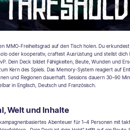
den MMO-Freiheitsgrad auf den Tisch holen. Du erkundest
solo oder kooperativ, craftest Ausrüstung und stellst dic
vP. Dein Deck bildet Fähigkeiten, Beute, Wunden und Er
zum Kern des Spiels. Das Memory-System reagiert auf E
onen und Regionen dauerhaft. Sessions dauern 30–90 Mi
elbar in Englisch, Deutsch und Französisch.
l, Welt und Inhalte
n kampagnenbasiertes Abenteuer für 1–4 Personen mit tak