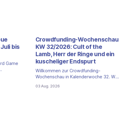
eue
Crowdfunding-Wochenschau
Juli bis
KW 32/2026: Cult of the
Lamb, Herr der Ringe und ein
kuscheliger Endspurt
ard Game
Willkommen zur Crowdfunding-
 ein neuer
Wochenschau in Kalenderwoche 32. Wir
et: die
schauen auf die Kampagnen bei
03 Aug. 2026
anntesten
Gamefound, Kickstarter und in der
r stellen
Spieleschmiede, die neu gestartet sind,
n Eckdaten
kurz vor dem Ende stehen oder aus
anderen Gründen einen Blick wert sind.
en
Diese Woche dominieren zwei Marken
ide: 2nd
mit Millionenbeträgen, dazu kommt ein
deutlich kleinerer Endspurt. Cult