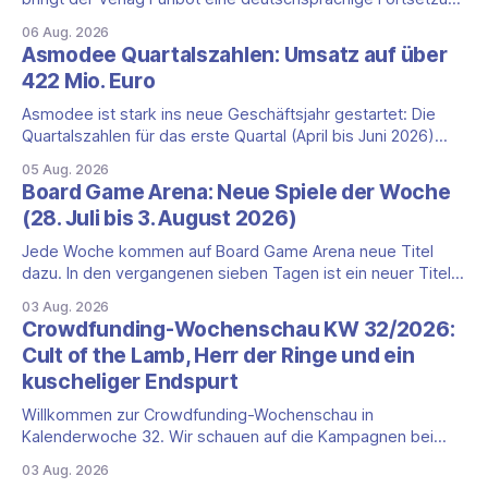
des Party-Kartenspiels von den Machern von Cyanide &
06 Aug. 2026
Happiness (Explosm) auf die Spieleschmiede. Wir ordnen
Asmodee Quartalszahlen: Umsatz auf über
ein, was die Kampagne unter dem Motto „Die fiesen
422 Mio. Euro
Comics sind zurück!" bietet und wo sie schweigt.
Asmodee ist stark ins neue Geschäftsjahr gestartet: Die
Quartalszahlen für das erste Quartal (April bis Juni 2026)
fallen deutlich aus — der Nettoumsatz kletterte um 20,9
05 Aug. 2026
Prozent auf 422,1 Millionen Euro. Getragen wird das
Board Game Arena: Neue Spiele der Woche
Wachstum weiter von den Sammelkartenspielen, doch
(28. Juli bis 3. August 2026)
erstmals seit Monaten zeigt auch das klassische
Brettspielgeschäft wieder
Jede Woche kommen auf Board Game Arena neue Titel
dazu. In den vergangenen sieben Tagen ist ein neuer Titel
auf der Plattform gestartet: die zweite Edition eines der
03 Aug. 2026
bekanntesten kooperativen Zombiespiele. Wir stellen dir
Crowdfunding-Wochenschau KW 32/2026:
den Neuzugang mit seinen Eckdaten vor. Zombicide: 2nd
Cult of the Lamb, Herr der Ringe und ein
Edition: kooperatives Überleben gegen Zombiehorden Mit
kuscheliger Endspurt
Zombicide: 2nd
Willkommen zur Crowdfunding-Wochenschau in
Kalenderwoche 32. Wir schauen auf die Kampagnen bei
Gamefound, Kickstarter und in der Spieleschmiede, die neu
03 Aug. 2026
gestartet sind, kurz vor dem Ende stehen oder aus anderen