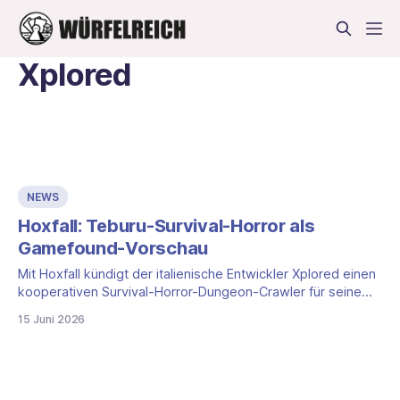
Xplored
NEWS
Hoxfall: Teburu-Survival-Horror als
Gamefound-Vorschau
Mit Hoxfall kündigt der italienische Entwickler Xplored einen
kooperativen Survival-Horror-Dungeon-Crawler für seine
digital-hybride Teburu-Plattform an. Die Kampagne ist als
15 Juni 2026
Vorschau auf Gamefound online; das Crowdfunding startet
laut Vorschau am 21. Juli 2026 um 15:00 Uhr (MESZ) und
läuft bis zum 20. August 2026. Eckdaten