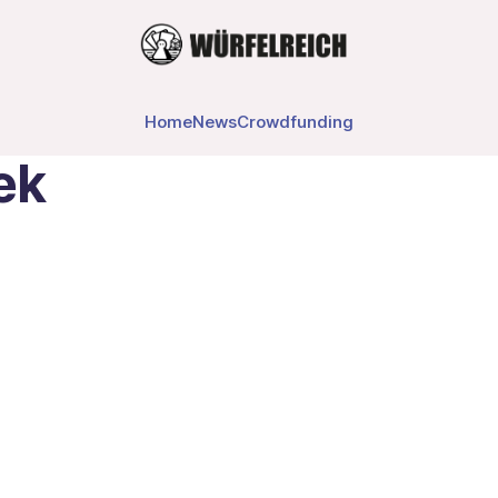
Home
News
Crowdfunding
ek