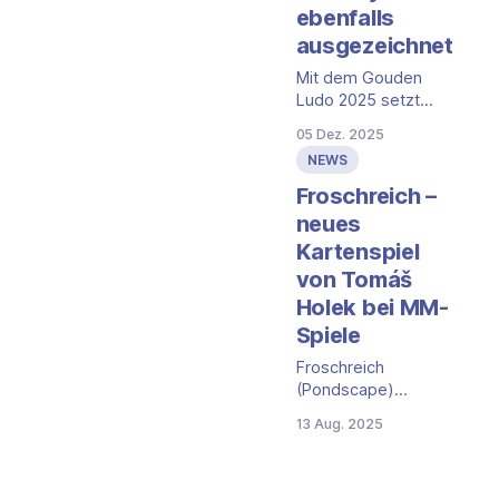
ebenfalls
ausgezeichnet
Mit dem Gouden
Ludo 2025 setzt
SETI seine
05 Dez. 2025
außergewöhnliche
NEWS
Preisserie fort. Das
Weltraum-Eurogame
Froschreich –
von Tomáš Holek
neues
holt sich den Titel
Kartenspiel
als
von Tomáš
flämischsprachiges
Expertenspiel des
Holek bei MM-
Jahres. Gleichzeitig
Spiele
werden mit Faraway
und Sky Team zwei
Froschreich
weitere Titel
(Pondscape)
ausgezeichnet, die
stammt vom „SETI“-
13 Aug. 2025
in den letzten Jahren
Autor Tomáš Holek.
international für
Während „SETI“ ein
Aufmerksamkeit
sehr