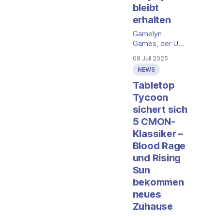
bleibt
erhalten
Gamelyn
Games, der US-
amerikanische
08 Juli 2025
Verlag hinter der
NEWS
bekannten Tiny-
Epic-Reihe,
Tabletop
wurde an
Tycoon
Tycoon Games
sichert sich
übergeben. Die
5 CMON-
Spielereihen
Tiny Epic sowie
Klassiker –
Heroes of Land,
Blood Rage
Air & Sea sollen
und Rising
unter neuer
Sun
Führung
weitergeführt
bekommen
werden. Der
neues
Gründer von
Zuhause
Gamelyn