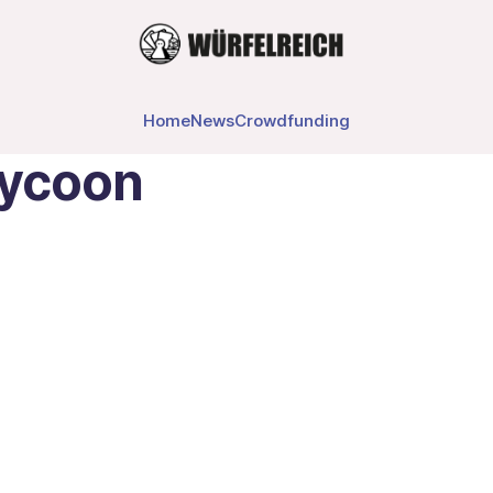
Home
News
Crowdfunding
Tycoon