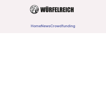
Home
News
Crowdfunding