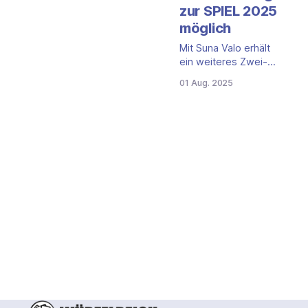
zur SPIEL 2025
möglich
Mit Suna Valo erhält
ein weiteres Zwei-
Personen-Spiel einen
01 Aug. 2025
eigenständigen
Solomodus. Der
Verlag The Game
Builders kündigt an,
dass das Kartenspiel
künftig auch alleine
spielbar sein wird.
Die Veröffentlichung
erfolgt pünktlich zur
kommenden SPIEL
2025 in Essen –
inklusive
Vorbestellaktion.
Solomodus mit vier
Schwierigkeitsgraden
Autor ode. hat für