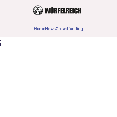
Home
News
Crowdfunding
6