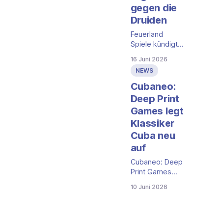
gegen die
Druiden
Feuerland
Spiele kündigt
mit Greenwood
16 Juni 2026
ein neues
NEWS
Strategiespiel
für 1 bis 4
Cubaneo:
Spielende an, in
Deep Print
dem Sie als
Games legt
uralter Urgeist
Klassiker
eine
Gefolgschaft
Cuba neu
anführen und
auf
mystische
Wesen aus den
Cubaneo: Deep
Fängen der
Print Games
Druiden
legt den Euro-
10 Juni 2026
befreien. Die
Klassiker Cuba
deutsche
neu auf, mit
Ausgabe ist für
integrierter El-