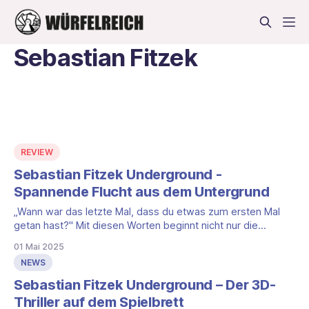
Sebastian Fitzek
REVIEW
Sebastian Fitzek Underground -
Spannende Flucht aus dem Untergrund
„Wann war das letzte Mal, dass du etwas zum ersten Mal
getan hast?" Mit diesen Worten beginnt nicht nur die
Spielanleitung, sondern auch die beiliegende
01 Mai 2025
Kurzgeschichte zum Spiel Sebastian Fitzek Underground
NEWS
vom Moses Verlag. Als Spieler bist du gemeinsam mit
deinen Mitspielern in einem verlassenen U-Bahnhof
Sebastian Fitzek Underground – Der 3D-
gefangen und
Thriller auf dem Spielbrett