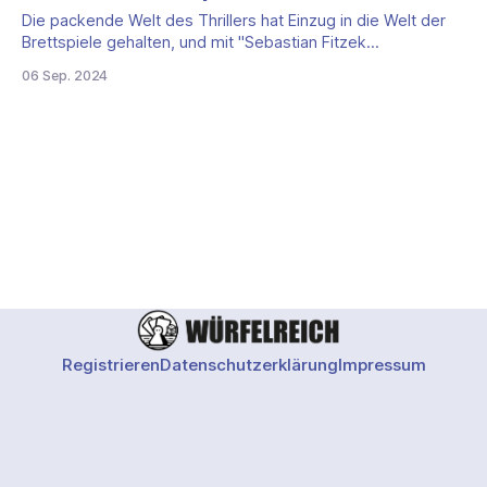
Die packende Welt des Thrillers hat Einzug in die Welt der
Brettspiele gehalten, und mit "Sebastian Fitzek
Underground" erwartet uns ein neues Highlight für alle Fans
06 Sep. 2024
von Nervenkitzel und Spannung. Spieleautor Marco
Teubner, der bereits durch die erfolgreichen Spiele
"Safehouse" und "Killercruise" bekannt wurde,
Registrieren
Datenschutzerklärung
Impressum