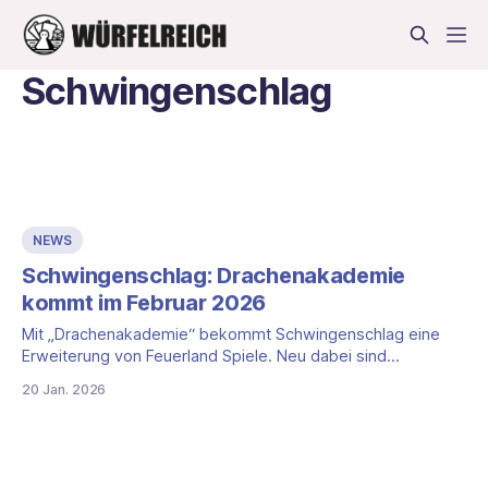
Schwingenschlag
NEWS
Schwingenschlag: Drachenakademie
kommt im Februar 2026
Mit „Drachenakademie“ bekommt Schwingenschlag eine
Erweiterung von Feuerland Spiele. Neu dabei sind
zusätzliche Drachen- und Höhlenkarten sowie frische
20 Jan. 2026
Gilden- und Zielplättchen. Dazu kommen neue Regeln, die
vor allem bei den Drachen und beim Einkommen ansetzen.
Neue Karten und neue Drachen Die Erweiterung enthält viele
neue Drachen- und Höhlenkarten. Dazu kommen