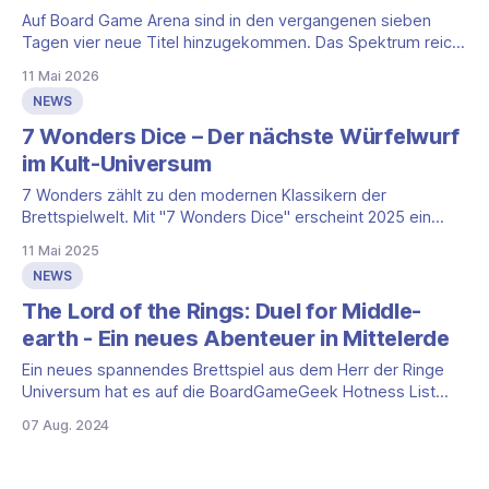
Auf Board Game Arena sind in den vergangenen sieben
Tagen vier neue Titel hinzugekommen. Das Spektrum reicht
vom thematischen Plättchenlegespiel über ein abstraktes
11 Mai 2026
Kartenlegespiel um die Mehrheit auf einer Pyramide bis hin
NEWS
zu einem japanischen Kartenablegespiel und einem
schnellen Würfelspiel mit Push-Your-Luck-Element. Habitats
7 Wonders Dice – Der nächste Würfelwurf
– Plättchenlegespiel rund um einen
im Kult-Universum
7 Wonders zählt zu den modernen Klassikern der
Brettspielwelt. Mit "7 Wonders Dice" erscheint 2025 ein
neuer Ableger, der das vertraute Zivilisationsgefühl in ein
11 Mai 2025
schnelles Würfelspiel überträgt. Das neue Spiel von Antoine
NEWS
Bauza richtet sich an 2 bis 7 Spieler ab 10 Jahren und bietet
mit 25 bis
The Lord of the Rings: Duel for Middle-
earth - Ein neues Abenteuer in Mittelerde
Ein neues spannendes Brettspiel aus dem Herr der Ringe
Universum hat es auf die BoardGameGeek Hotness List
geschafft: The Lord of the Rings: Duel for Middle-earth. The
07 Aug. 2024
Lord of the Rings: Duel for Middle-earth ist ein
strategisches Zweispieler-Spiel, das auf dem beliebten
Spiel 7 Wonders - Duel basiert.