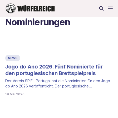
Nominierungen
NEWS
Jogo do Ano 2026: Fünf Nominierte für
den portugiesischen Brettspielpreis
Der Verein SPIEL Portugal hat die Nominierten für den Jogo
do Ano 2026 veröffentlicht. Der portugiesische
Brettspielpreis zeichnet traditionell anspruchsvolle
19 Mai 2026
Strategie- und Expertenspiele aus. Fünf Titel haben es in
diesem Jahr auf die Auswahlliste geschafft. Die
Bekanntgabe erfolgte über Brettspielbox. Die Nominierten
für den Jogo do Ano 2026 Die diesjährige