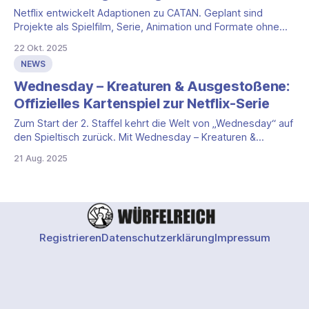
Netflix entwickelt Adaptionen zu CATAN. Geplant sind
Projekte als Spielfilm, Serie, Animation und Formate ohne
Drehbuch. Die Produktionen basieren auf dem Klassiker von
22 Okt. 2025
Klaus Teuber, der 1995 als „The Settlers of Catan“ erschien.
NEWS
Netflix hat sich dafür exklusive weltweite Rechte gesichert.
CATAN auf dem Bildschirm: Welt und Formate Die
Wednesday – Kreaturen & Ausgestoßene:
Adaptionen
Offizielles Kartenspiel zur Netflix-Serie
Zum Start der 2. Staffel kehrt die Welt von „Wednesday“ auf
den Spieltisch zurück. Mit Wednesday – Kreaturen &
Ausgestoßene liefert HUCH! ein kurzes, cleveres
21 Aug. 2025
Kartenspiel, das die düstere Atmosphäre, den scharfen
Humor und das taktische Kitzeln der Serie einfängt – ohne
Umwege, direkt aus dem Nevermore-Flair. Die Serie in
Kürze
Registrieren
Datenschutzerklärung
Impressum