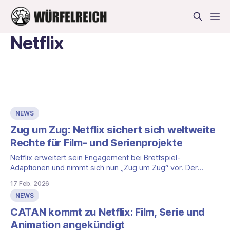
Netflix
NEWS
Zug um Zug: Netflix sichert sich weltweite
Rechte für Film- und Serienprojekte
Netflix erweitert sein Engagement bei Brettspiel-
Adaptionen und nimmt sich nun „Zug um Zug“ vor. Der
Streamingdienst hat sich die exklusiven weltweiten Rechte
17 Feb. 2026
gesichert und plant Projekte für Film, Serien und weitere
NEWS
Formate. Netflix-Deal mit globalem Umfang Die
Vereinbarung umfasst fiktionale und non-fiktionale
CATAN kommt zu Netflix: Film, Serie und
Produktionen und soll die erste
Animation angekündigt