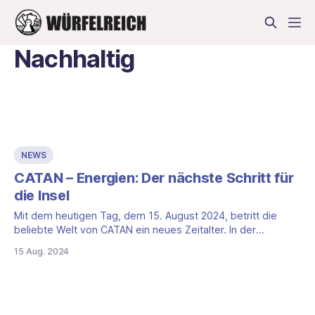
Nachhaltig
NEWS
CATAN – Energien: Der nächste Schritt für
die Insel
Mit dem heutigen Tag, dem 15. August 2024, betritt die
beliebte Welt von CATAN ein neues Zeitalter. In der
neuesten Ausgabe des Klassikers von Klaus und Benjamin
15 Aug. 2024
Teuber – CATAN – Energien – wird die Insel von CATAN in
das 21. Jahrhundert katapultiert. Was einst eine von
Wikingern bewohnte Insel war, ist nun