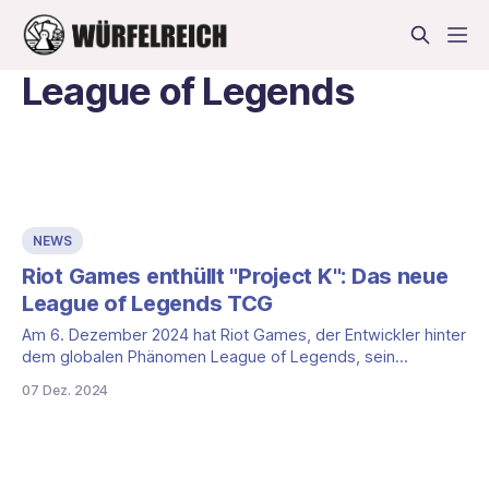
League of Legends
NEWS
Riot Games enthüllt "Project K": Das neue
League of Legends TCG
Am 6. Dezember 2024 hat Riot Games, der Entwickler hinter
dem globalen Phänomen League of Legends, sein
neuestes Projekt enthüllt: "Project K", ein Trading Card
07 Dez. 2024
Game (TCG), das im League of Legends Universum
angesiedelt ist. Das Spiel soll im ersten Quartal 2025 in
China erscheinen, während Fans auf