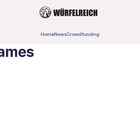
Home
News
Crowdfunding
Games