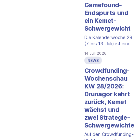
Gamefound-
Endspurts und
ein Kemet-
Schwergewicht
Die Kalenderwoche 29
(7. bis 13. Juli) ist eine
Woche der Endspurts.
14 Juli 2026
Auf Gamefound laufen
NEWS
gleich drei bereits
durchfinanzierte
Crowdfunding-
Kampagnen in den
Wochenschau
nächsten Tagen aus,
KW 28/2026:
während eine vierte als
Drunagor kehrt
Schwergewicht noch
weiterklettert. Auf
zurück, Kemet
Kickstarter und der
wächst und
Spieleschmiede sind in
zwei Strategie-
diesem Zeitraum keine
Schwergewichte
neuen, für den DACH-
Raum relevanten
Auf den Crowdfunding-
Brettspiel-Kampagnen