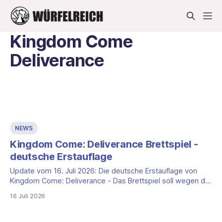
Kingdom Come
Deliverance
NEWS
Kingdom Come: Deliverance Brettspiel -
deutsche Erstauflage
Update vom 16. Juli 2026: Die deutsche Erstauflage von
Kingdom Come: Deliverance - Das Brettspiel soll wegen der
hohen Nachfrage ausschließlich im Onlineshop von
16 Juli 2026
HeidelBÄR Games erhältlich sein. Erst die zweite Auflage ist
für den regulären Handel vorgesehen. Der endgültige UVP
dieser Handelsauflage steht laut HeidelBÄR noch nicht fest,