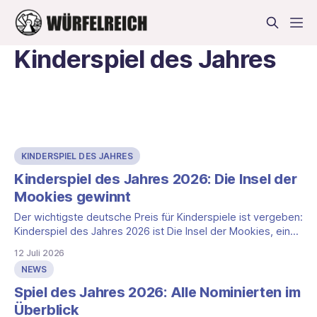
Kinderspiel des Jahres
KINDERSPIEL DES JAHRES
Kinderspiel des Jahres 2026: Die Insel der
Mookies gewinnt
Der wichtigste deutsche Preis für Kinderspiele ist vergeben:
Kinderspiel des Jahres 2026 ist Die Insel der Mookies, ein
reines Zwei-Personen-Spiel von Florian Sirieix, das bei
12 Juli 2026
Kosmos erscheint. Die Jury krönt damit einen Titel, der
NEWS
Kindern ab vier Jahren an sehr einfachen Regeln zeigt, wie
ein Mehrheiten-Sammelspiel funktioniert.
Spiel des Jahres 2026: Alle Nominierten im
Überblick