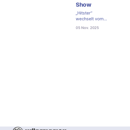
Show
„Hitster“
wechselt vom
Wohnzimmertisch
05 Nov. 2025
ins Studio. 2026
bringt RTL die
Musik-Rateshow
auf den
Bildschirm.
Prominente
treten in Teams
an, ordnen große
Hits auf einer
Zeitleiste ein und
erspielen 10.000
Euro für den
guten Zweck.
Hitster als TV-
Show: Prinzip und
Reiz Die Vorlage
ist das
gleichnamige