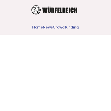
Home
News
Crowdfunding