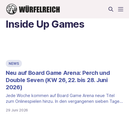
Inside Up Games
NEWS
Neu auf Board Game Arena: Perch und
Double Seven (KW 26, 22. bis 28. Juni
2026)
Jede Woche kommen auf Board Game Arena neue Titel
zum Onlinespielen hinzu. In den vergangenen sieben Tagen
sind zwei Brettspiele dazugekommen, die unterschiedlicher
29 Juni 2026
kaum sein könnten. Das eine ist ein taktisches
Mehrheitenspiel über Vogelschwärme, das andere ein
schnelles Sammelspiel über Tierfamilien. Wir stellen dir