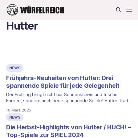
Hutter
NEWS
Frühjahrs-Neuheiten von Hutter: Drei
spannende Spiele für jede Gelegenheit
Der Frühling bringt nicht nur Sonnenschein und frische
Farben, sondern auch neue spannende Spiele! Hutter Trade
präsentiert drei vielversprechende Neuheiten, die Geschick,
18 März 2025
Wortgewandtheit und strategisches Denken fordern. Egal
NEWS
ob für Kinder, Familien oder Spielrunden mit Freunden – hier
ist für jeden etwas dabei! Takoyaki – Die Kunst des
Die Herbst-Highlights von Hutter / HUCH! –
Takoyaki-Grillens Japanische Straßenküche
Top-Spiele zur SPIEL 2024