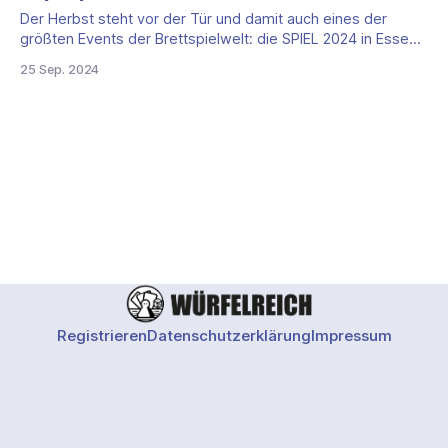
Der Herbst steht vor der Tür und damit auch eines der
größten Events der Brettspielwelt: die SPIEL 2024 in Essen.
Dieses Jahr erwartet Hutter / HUCH! wieder zahlreiche
25 Sep. 2024
Besucher mit einem spannenden Sortiment an neuen
Spielen und Klassikern. Hier sind einige Highlights, die du
nicht verpassen solltest! 1. Rajas of the
Registrieren
Datenschutzerklärung
Impressum