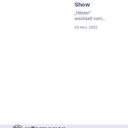
Show
„Hitster“
wechselt vom
Wohnzimmertisch
05 Nov. 2025
ins Studio. 2026
bringt RTL die
Musik-Rateshow
auf den
Bildschirm.
Prominente
treten in Teams
an, ordnen große
Hits auf einer
Zeitleiste ein und
erspielen 10.000
Euro für den
guten Zweck.
Hitster als TV-
Show: Prinzip und
Reiz Die Vorlage
ist das
gleichnamige