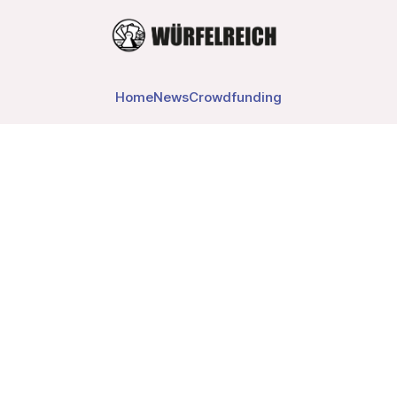
Home
News
Crowdfunding